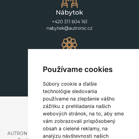
Nábytok
+420 311 604 161
nabytek@autronic.cz
Dekorácie
+420 311 604 182
Používame cookies
dekorace@autronic.cz
Súbory cookie a ďalšie
technológie sledovania
používame na zlepšenie vášho
zážitku z prehliadania našich
webových stránok, na to, aby sme
vám zobrazovali prispôsobený
obsah a cielené reklamy, na
AUTRONIC, s.r.o. je spoločnosť zaoberajúca sa dovozom a
analýzu návštevnosti našich