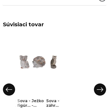
Súvisiaci tovar
Sova -
Sova -
Ježko
Sova -
figúrka
figúrka
-
záhradné