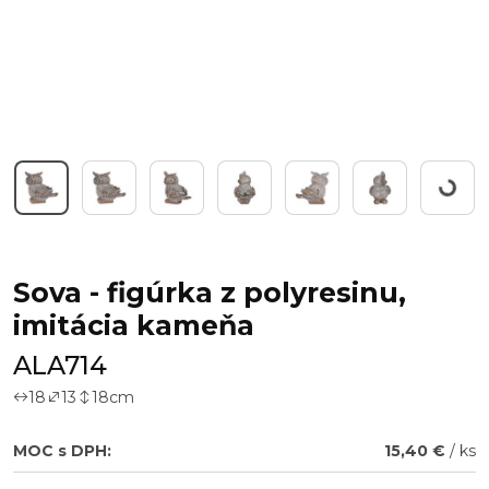
Workin
Sova - figúrka z polyresinu,
imitácia kameňa
ALA714
18
13
18
cm
MOC s DPH:
15,40 €
/ ks