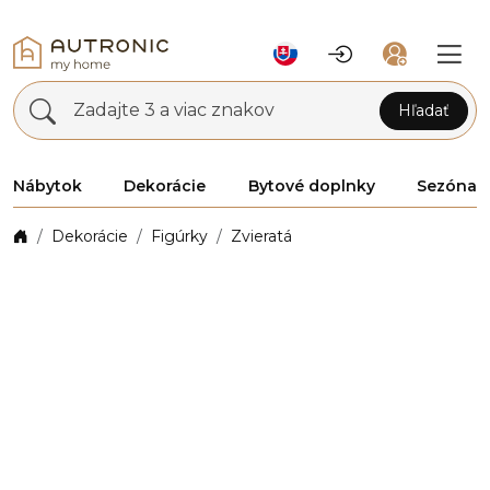
Zadajte 3 a viac znakov
Hľadať
Nábytok
Dekorácie
Bytové doplnky
Sezóna
Dekorácie
Figúrky
Zvieratá