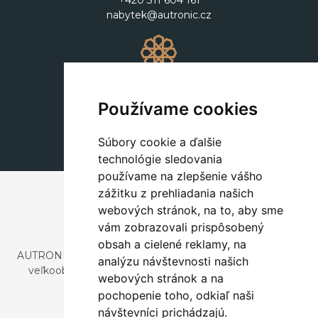
+420 311 604 161
nabytek@autronic.cz
Dekorácie
+420 311 604 182
Používame cookies
dekorace@autronic.cz
Súbory cookie a ďalšie
technológie sledovania
používame na zlepšenie vášho
zážitku z prehliadania našich
webových stránok, na to, aby sme
vám zobrazovali prispôsobený
obsah a cielené reklamy, na
AUTRONIC, s.r.o. je spoločnosť zaoberajúca sa dovozom a
analýzu návštevnosti našich
veľkoobchodným predajom dizajnového aj štýlového
webových stránok a na
nábytku a dekorácií.
pochopenie toho, odkiaľ naši
Česká republika
návštevníci prichádzajú.