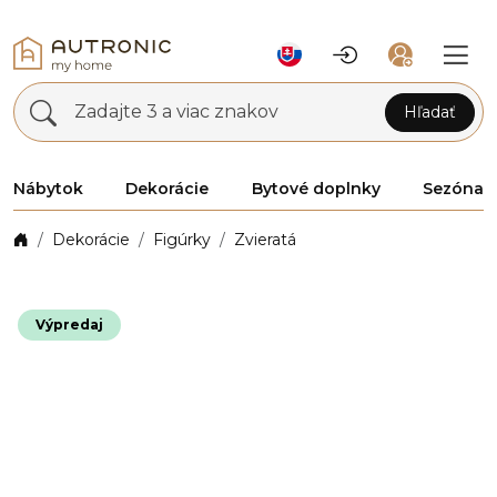
Zadajte 3 a viac znakov
Hľadať
Nábytok
Dekorácie
Bytové doplnky
Sezóna
Dekorácie
Figúrky
Zvieratá
Výpredaj