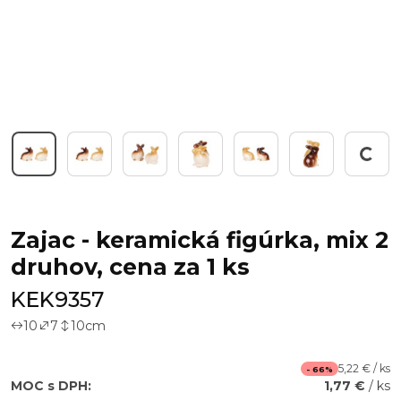
Working...
Zajac - keramická figúrka, mix 2
druhov, cena za 1 ks
KEK9357
10
7
10
cm
5,22 € / ks
- 66%
MOC s DPH:
1,77 €
/ ks