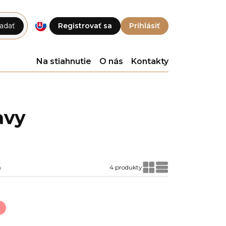
adať
Registrovať sa
Prihlásiť
Na stiahnutie
O nás
Kontakty
avy
a
4 produkty