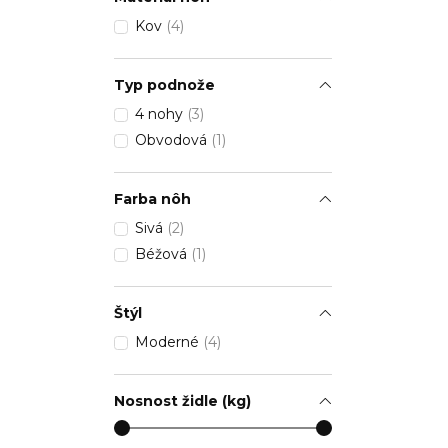
Kov
(4)
Typ podnože
4 nohy
(3)
Obvodová
(1)
Farba nôh
Sivá
(2)
Béžová
(1)
Štýl
Moderné
(4)
Nosnost židle (kg)