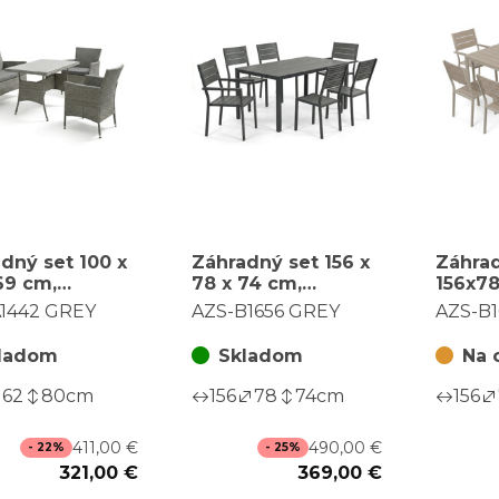
dný set 100 x
Záhradný set 156 x
Záhra
69 cm,
78 x 74 cm,
156x7
otang, sivá,
polywood, sivá,
polywo
1442 GREY
AZS-B1656 GREY
AZS-B
A1442 GREY
AZS-B1656 GREY
AZS-B
ladom
Skladom
Na 
62
80
cm
156
78
74
cm
156
411,00 €
490,00 €
- 22%
- 25%
321,00 €
369,00 €