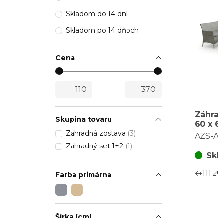
Skladom do 14 dní
Skladom po 14 dňoch
Cena
Záhra
Skupina tovaru
60 x 
polyr
Záhradná zostava
(3)
AZS-A
AZS-
Záhradný set 1+2
(1)
Sk
111
Farba primárna
Šírka (cm)