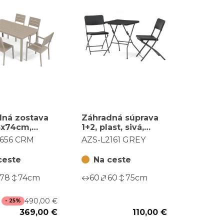
dná zostava
Záhradná súprava
8x74cm,
1+2, plast, sivá,
od, béžová,
AZS-L2161 GREY
1656 CRM
AZS-L2161 GREY
1656 CRM
ceste
Na ceste
78
74
cm
60
60
75
cm
490,00 €
- 25%
369,00 €
110,00 €