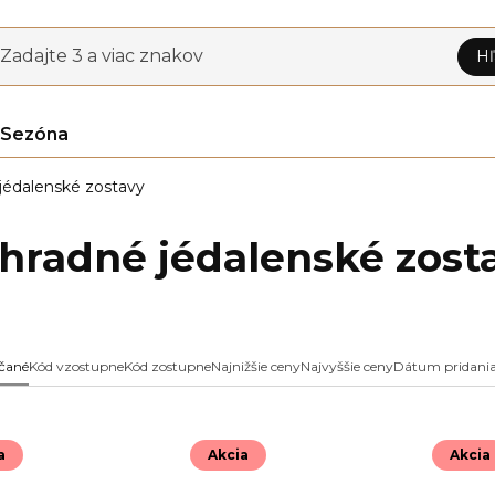
Zadajte 3 a viac znakov
Hľ
Sezóna
jédalenské zostavy
hradné jédalenské zost
čané
Kód vzostupne
Kód zostupne
Najnižšie ceny
Najvyššie ceny
Dátum pridani
a
Akcia
Akcia