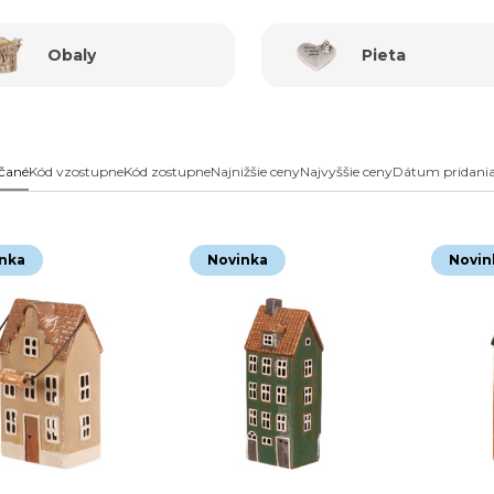
Obaly
Pieta
čané
Kód vzostupne
Kód zostupne
Najnižšie ceny
Najvyššie ceny
Dátum pridani
nka
Novinka
Novin