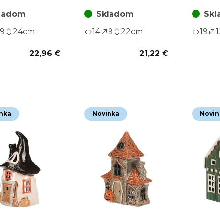
béžový
strieš
ladom
Skladom
Skl
9
24
cm
14
9
22
cm
19
1
22,96 €
21,22 €
nka
Novinka
Novin