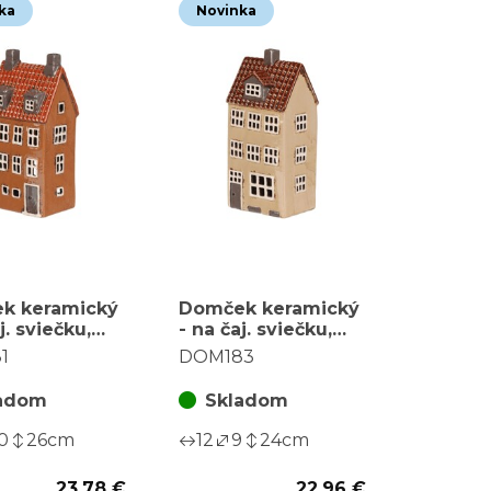
ka
Novinka
k keramický
Domček keramický
j. sviečku,
- na čaj. sviečku,
odový, hnedý
vysoký,
1
DOM183
poschodový,
krémový
adom
Skladom
0
26
cm
12
9
24
cm
23,78 €
22,96 €