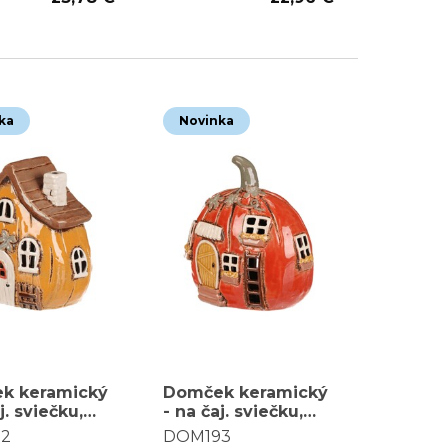
ka
Novinka
k keramický
Domček keramický
j. sviečku,
- na čaj. sviečku,
a so
tekvica s vínnou
2
DOM193