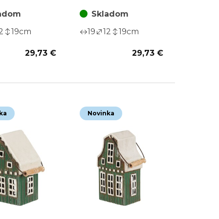
kou, oranžový
révou, oranžový
adom
Skladom
2
19
cm
19
12
19
cm
29,73 €
29,73 €
ka
Novinka