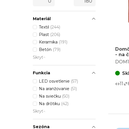
Materiál
Textil
(244)
Plast
(206)
Keramika
(191)
Domč
Betón
(79)
- na č
Skryť
posc
DOM1
oran
Funkcia
Sk
LED osvetlenie
(57)
11
Na aranžovanie
(51)
Na sviečku
(50)
Na drôtiku
(42)
Skryť
Sezóna