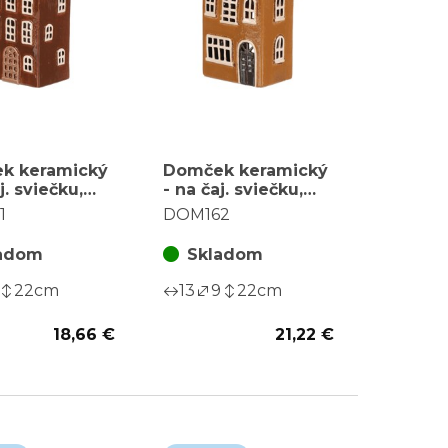
k keramický
Domček keramický
j. sviečku,
- na čaj. sviečku,
odový, hnedý
poschodový, svetlo
1
DOM162
hnedý
adom
Skladom
22
cm
13
9
22
cm
18,66 €
21,22 €