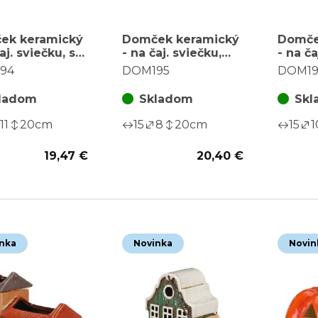
ek keramický
Domček keramický
Domče
aj. sviečku, s
- na čaj. sviečku,
- na ča
úkom,
kostolík s tekvicou,
pútko
94
DOM195
DOM19
ovo-hnedý
zelený
ladom
Skladom
Skl
11
20
cm
15
8
20
cm
15
1
19,47 €
20,40 €
nka
Novinka
Novin