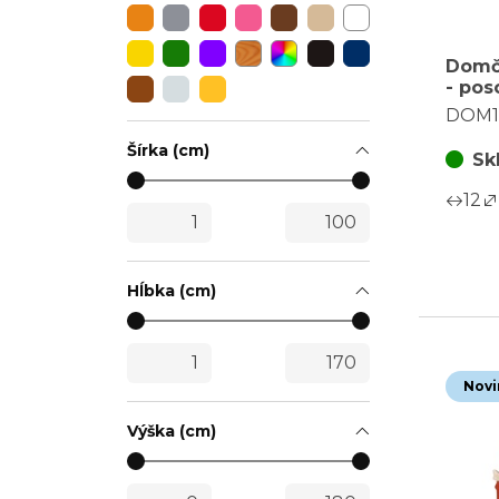
Domč
- pos
čajov
DOM1
hned
Šírka (cm)
Sk
12
Hĺbka (cm)
Novi
Výška (cm)