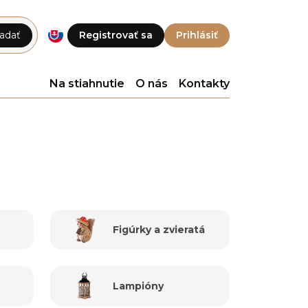
adať
Registrovať sa
Prihlásiť
Na stiahnutie
O nás
Kontakty
Figúrky a zvieratá
Lampióny