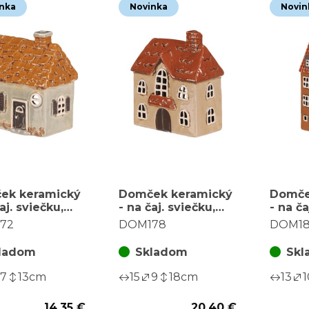
nka
Novinka
Novin
ek keramický
Domček keramický
Domče
aj. sviečku,
- na čaj. sviečku,
- na ča
o zelený
krémový
posch
72
DOM178
DOM18
ladom
Skladom
Skl
7
13
cm
15
9
18
cm
13
1
14,35 €
20,40 €