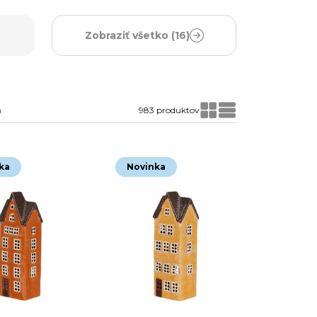
Zobraziť všetko
(16)
a
983 produktov
ka
Novinka