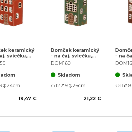
ek keramický
Domček keramický
Domče
aj. sviečku,
- na čaj. sviečku,
- na ča
hodový,
poschodový,
posch
59
DOM160
DOM16
žový
zelený
ladom
Skladom
Skl
8
24
cm
12
9
26
cm
11
8
19,47 €
21,22 €