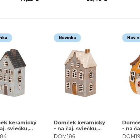
nka
Novinka
Novin
ek keramický
Domček keramický
Domče
aj. sviečku,
- na čaj. sviečku,
- na ča
hodový, modrý
poschodový,
tekvic
84
DOM186
DOM19