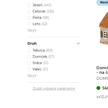
Novi
Jeseň
(441)
Celorok
(265)
Pieta
(68)
Leto
(52)
Skryť
Druh
Tekvica
(89)
Domček
(57)
Srdce
(51)
Domč
Valec
(21)
- na č
Skryť
svetl
DOM1
Sk
Zrušiť vybrané parametre
12