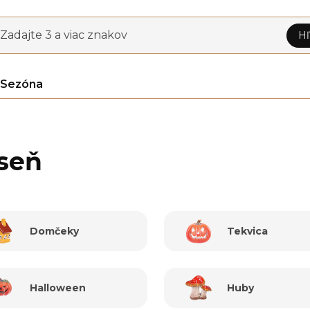
Zadajte 3 a viac znakov
Hľ
Sezóna
seň
Domčeky
Tekvica
Halloween
Huby