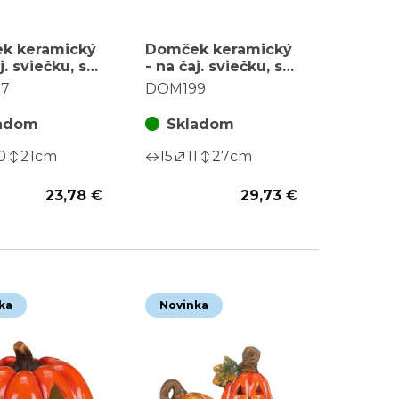
k keramický
Domček keramický
j. sviečku, s
- na čaj. sviečku, s
m, zelený
pútkom, zelený
7
DOM199
adom
Skladom
0
21
cm
15
11
27
cm
23,78 €
29,73 €
ka
Novinka