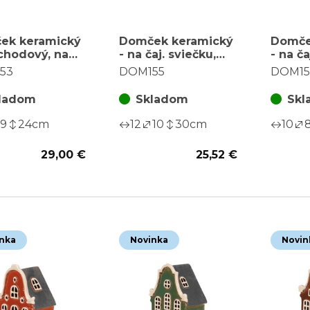
ek keramický
Domček keramický
Domče
chodový, na
- na čaj. sviečku,
- na ča
ú sviečku,
vysoký,
vysoký
53
DOM155
DOM15
ý
poschodový,
posch
zelený
oranž
ladom
Skladom
Skl
9
24
cm
12
10
30
cm
10
29,00 €
25,52 €
nka
Novinka
Novin