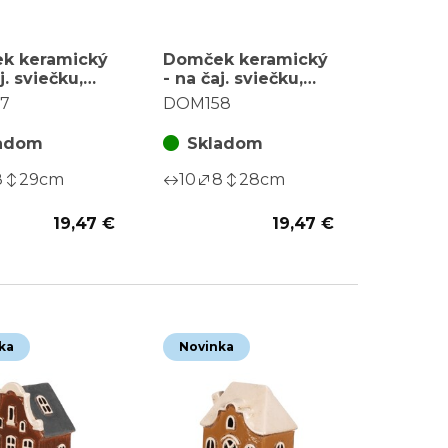
k keramický
Domček keramický
j. sviečku,
- na čaj. sviečku,
,
vysoký,
7
DOM158
odový,
poschodový, žltý
ový
adom
Skladom
8
29
cm
10
8
28
cm
19,47 €
19,47 €
ka
Novinka