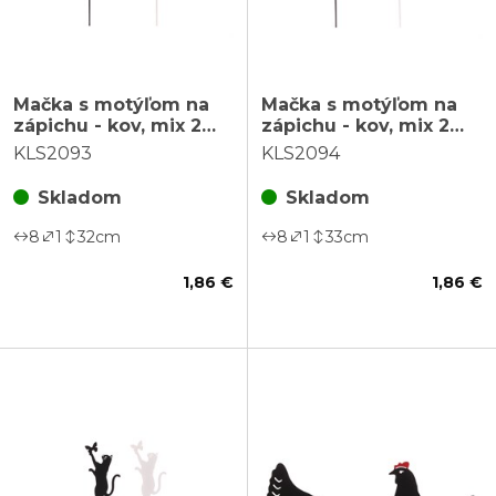
Mačka s motýľom na
Mačka s motýľom na
zápichu - kov, mix 2
zápichu - kov, mix 2
farieb, cena za 1 ks
farieb, cena za 1 ks
KLS2093
KLS2094
Skladom
Skladom
8
1
32
cm
8
1
33
cm
1,86 €
1,86 €