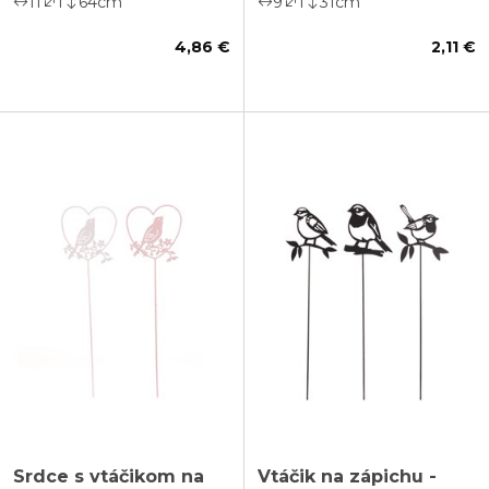
11
1
64
cm
9
1
31
cm
4,86 €
2,11 €
Srdce s vtáčikom na
Vtáčik na zápichu -