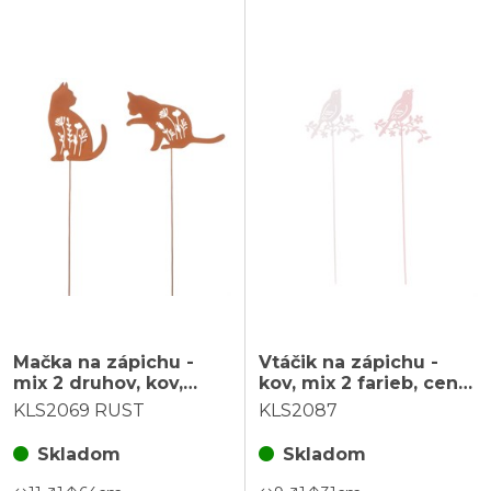
Mačka na zápichu -
Vtáčik na zápichu -
mix 2 druhov, kov,
kov, mix 2 farieb, cena
farba hrdzavá, cena za
za 1 ks
KLS2069 RUST
KLS2087
1 ks
Skladom
Skladom