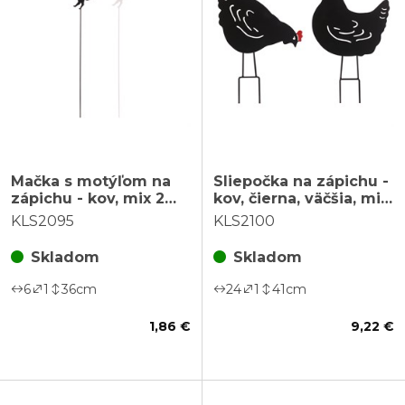
Mačka s motýľom na
Sliepočka na zápichu -
zápichu - kov, mix 2
kov, čierna, väčšia, mix
farieb, cena za 1 ks
2 druhov, cena za 1 ks
KLS2095
KLS2100
Skladom
Skladom
6
1
36
cm
24
1
41
cm
1,86 €
9,22 €