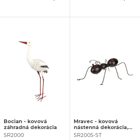
Bocian - kovová
Mravec - kovová
záhradná dekorácia
nástenná dekorácia,
stredná veľkosť
SR2000
SR2005-ST