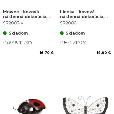
Mravec - kovová
Lienka - kovová
nástenná dekorácia,
nástenná dekorácia,
najväčšia veľkosť
menšia veľkosť
SR2005-V
SR2006
Skladom
Skladom
29
18
17
cm
14
16
7
cm
16,70 €
14,90 €