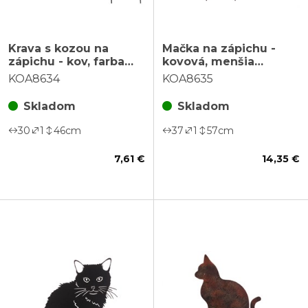
Krava s kozou na
Mačka na zápichu -
zápichu - kov, farba
kovová, menšia
čierna, cena za 1 ks
veľkosť, farba čierna
KOA8634
KOA8635
Skladom
Skladom
30
1
46
cm
37
1
57
cm
7,61 €
14,35 €