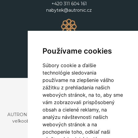
+420 311 604 161
nabytek@autronic.cz
Dekorácie
+420 311 604 182
Používame cookies
dekorace@autronic.cz
Súbory cookie a ďalšie
technológie sledovania
používame na zlepšenie vášho
zážitku z prehliadania našich
webových stránok, na to, aby sme
vám zobrazovali prispôsobený
obsah a cielené reklamy, na
AUTRONIC, s.r.o. je spoločnosť zaoberajúca sa dovozom a
analýzu návštevnosti našich
veľkoobchodným predajom dizajnového aj štýlového
webových stránok a na
nábytku a dekorácií.
pochopenie toho, odkiaľ naši