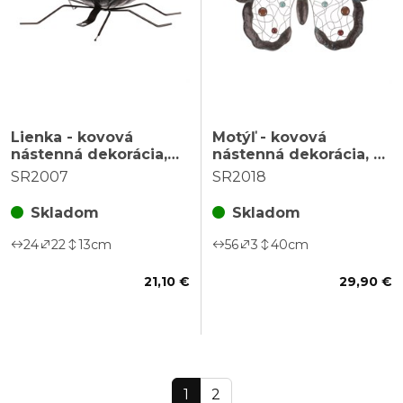
Lienka - kovová
Motýľ - kovová
nástenná dekorácia,
nástenná dekorácia, s
väčšia veľkosť
farebnými kamienkami
SR2007
SR2018
Skladom
Skladom
24
22
13
cm
56
3
40
cm
21,10 €
29,90 €
1
2