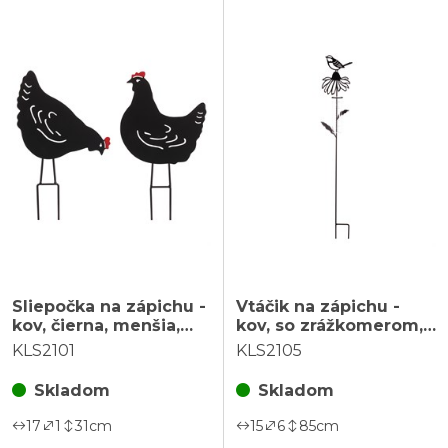
Sliepočka na zápichu -
Vtáčik na zápichu -
kov, čierna, menšia,
kov, so zrážkomerom,
mix 2 druhov, cena za
čierny, cena za 1 ks
KLS2101
KLS2105
1 ks
Skladom
Skladom
17
1
31
cm
15
6
85
cm