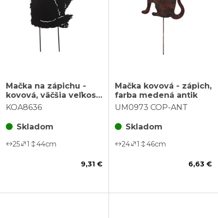
Mačka na zápichu -
Mačka kovová - zápich,
kovová, väčšia veľkosť,
farba medená antik
farba čierna
KOA8636
UM0973 COP-ANT
Skladom
Skladom
25
1
44
cm
24
1
46
cm
9,31 €
6,63 €