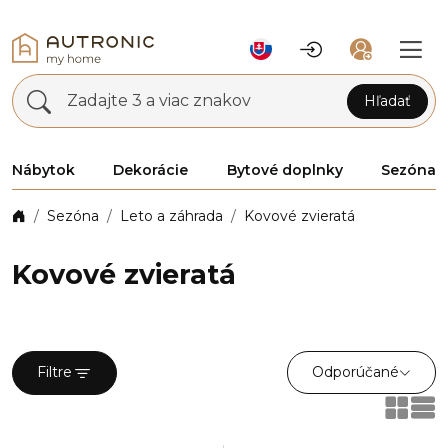
Zadajte 3 a viac znakov
Hľadať
Nábytok
Dekorácie
Bytové doplnky
Sezóna
Sezóna
Leto a záhrada
Kovové zvieratá
Kovové zvieratá
Odporúčané
Filtre