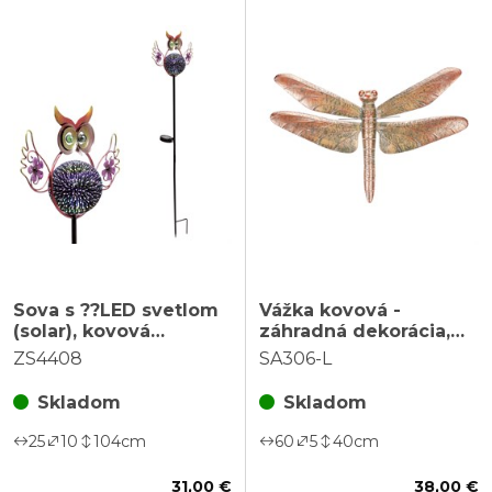
Sova s ??LED svetlom
Vážka kovová -
(solar), kovová
záhradná dekorácia,
záhradná dekorácia,
medená
ZS4408
SA306-L
zápich
Skladom
Skladom
25
10
104
cm
60
5
40
cm
31,00 €
38,00 €