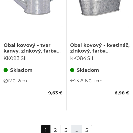
Obal kovový - tvar
Obal kovový - kvetináč,
kanvy, zinkový, farba
zinkový, farba
strieborná
strieborná
KK083 SIL
KK084 SIL
Skladom
Skladom
12
12
cm
23
18
11
cm
9,63 €
6,98 €
1
2
3
…
5