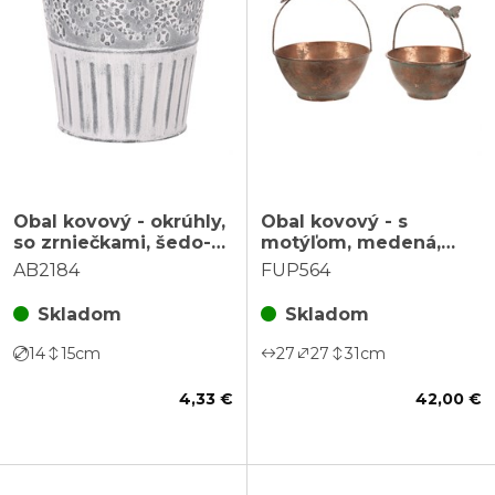
Obal kovový - okrúhly,
Obal kovový - s
so zrniečkami, šedo-
motýľom, medená,
biely
cena za sadu 2 ks
AB2184
FUP564
Skladom
Skladom
14
15
cm
27
27
31
cm
4,33 €
42,00 €