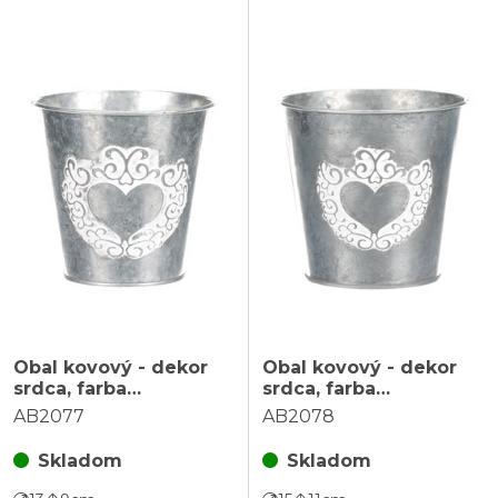
Obal kovový - dekor
Obal kovový - dekor
srdca, farba
srdca, farba
strieborno-biela
strieborno-biela
AB2077
AB2078
Skladom
Skladom