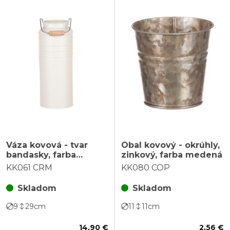
Váza kovová - tvar
Obal kovový - okrúhly,
bandasky, farba
zinkový, farba medená
krémová
KK061 CRM
KK080 COP
Skladom
Skladom
9
29
cm
11
11
cm
14,90 €
2,56 €