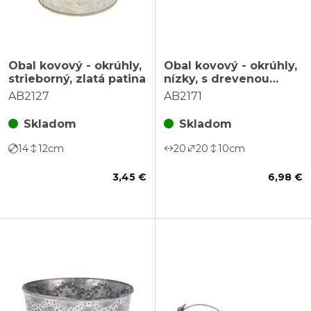
Obal kovový - okrúhly,
Obal kovový - okrúhly,
strieborný, zlatá patina
nízky, s drevenou
vločkou, biely
AB2127
AB2171
Skladom
Skladom
14
12
cm
20
20
10
cm
3,45 €
6,98 €