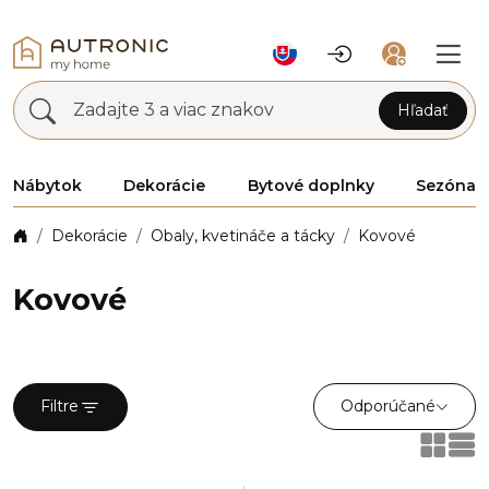
Zadajte 3 a viac znakov
Hľadať
Nábytok
Dekorácie
Bytové doplnky
Sezóna
Dekorácie
Obaly, kvetináče a tácky
Kovové
Kovové
Odporúčané
Filtre