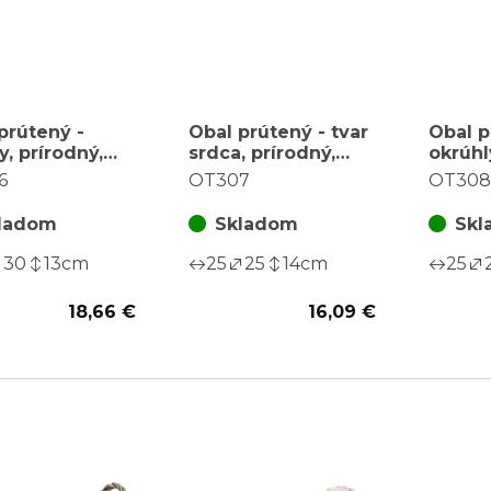
prútený -
Obal prútený - tvar
Obal p
y, prírodný,
srdca, prírodný,
okrúhl
za sadu 2 ks
cena za sadu 2 ks
cena z
6
OT307
OT308
ladom
Skladom
Skl
30
13
cm
25
25
14
cm
25
18,66 €
16,09 €