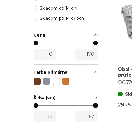
Skladom do 14 dní
Skladom po 14 dňoch
Cena
Obal
Farba primárna
prúte
farba
OC37
Sk
Šírka (cm)
13,5