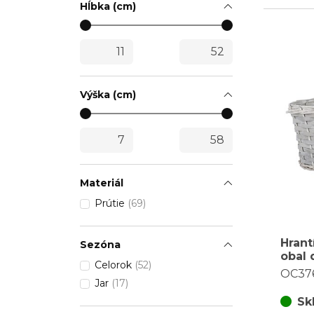
Hĺbka (cm)
Výška (cm)
Materiál
Prútie
(69)
Hrant
Sezóna
obal 
Celorok
(52)
prúte
OC37
farba
Jar
(17)
Sk