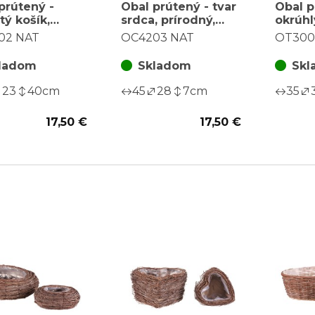
prútený -
Obal prútený - tvar
Obal p
tý košík,
srdca, prírodný,
okrúhl
dný, cena za
cena za sadu 2 ks
cena z
02 NAT
OC4203 NAT
OT300
2 ks
ladom
Skladom
Skl
23
40
cm
45
28
7
cm
35
17,50 €
17,50 €