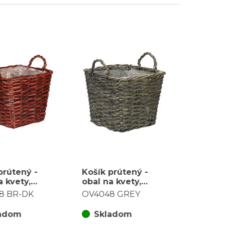
prútený -
Košík prútený -
a kvety,
obal na kvety,
ý, tmavo
hranatý, šedý
8 BR-DK
OV4048 GREY
adom
Skladom