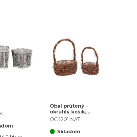
Obal prútený -
okrúhly košík,
4
prírodný, cena za
OC4201 NAT
sadu 2 ks
adom
Skladom
24
18
cm