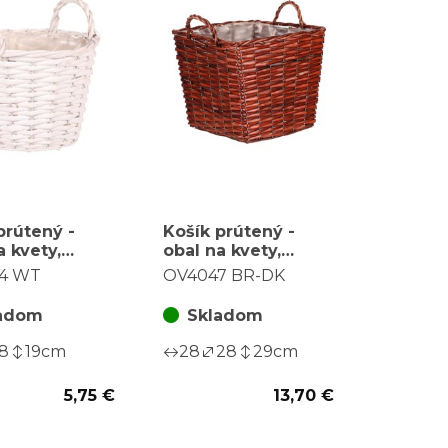
prútený -
Košík prútený -
a kvety,
obal na kvety,
y, biely
hranatý, tmavo
4 WT
OV4047 BR-DK
hnedý
adom
Skladom
18
19
cm
28
28
29
cm
5,75 €
13,70 €