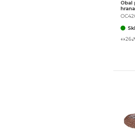
Obal 
hrana
príro
OC42
sadu 
Sk
26