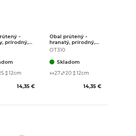
rútený -
Obal prútený -
y, prírodný,
hranatý, prírodný,
a sadu 3 ks
cena za sadu 3 ks
OT310
adom
Skladom
25
12
cm
27
20
12
cm
14,35 €
14,35 €