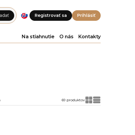
adať
Registrovať sa
Prihlásiť
Na stiahnutie
O nás
Kontakty
a
69 produktov