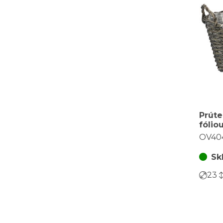
Prúte
fólio
OV40
Sk
23