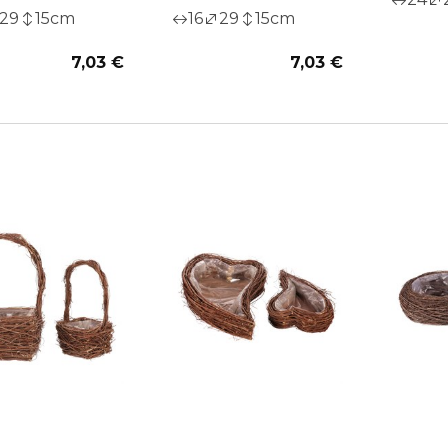
29
15
cm
16
29
15
cm
7,03 €
7,03 €