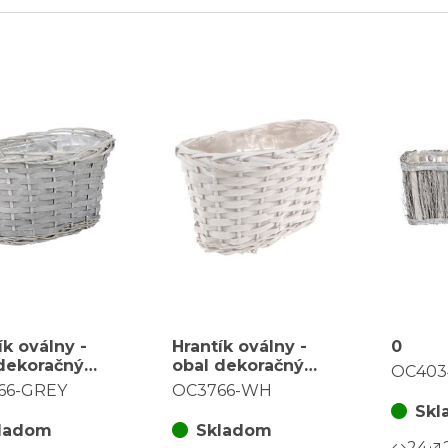
ík oválny -
Hrantík oválny -
0
dekoračný
obal dekoračný
OC403
ný s igelitom,
prútený s igelitom,
66-GREY
OC3766-WH
 šedá
farba biela
Skl
ladom
Skladom
24