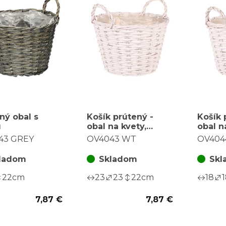
ný obal s
Košík prútený -
Košík 
u
obal na kvety,
obal n
okrúhly, biely
okrúhl
43 GREY
OV4043 WT
OV404
ladom
Skladom
Skl
22
cm
23
23
22
cm
18
7,87 €
7,87 €