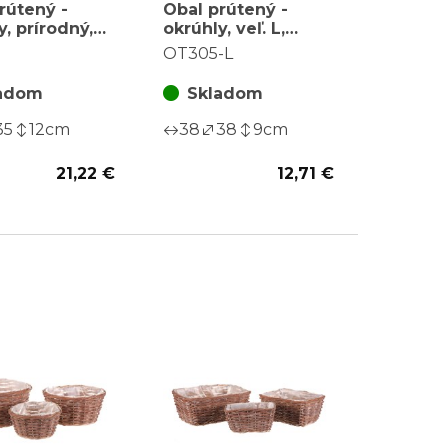
rútený -
Obal prútený -
y, prírodný,
okrúhly, veľ. L,
a sadu 2 ks
farba prírodná
OT305-L
adom
Skladom
35
12
cm
38
38
9
cm
21,22 €
12,71 €