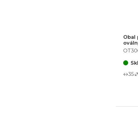
Obal 
ováln
cena 
OT30
Sk
35