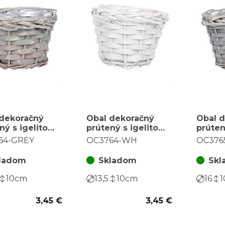
 dekoračný
Obal dekoračný
Obal 
ný s igelitom,
prútený s igelitom,
prúten
 šedá
farba biela
farba 
64-GREY
OC3764-WH
OC376
ladom
Skladom
Skl
10
cm
13,5
10
cm
16
1
3,45 €
3,45 €