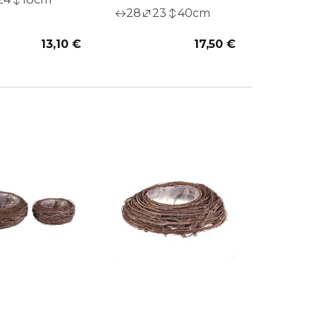
28
23
40
cm
13,10 €
17,50 €