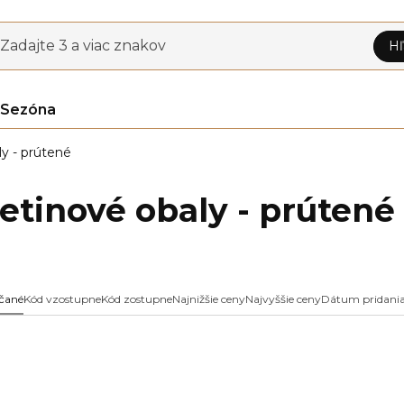
Zadajte 3 a viac znakov
Hľ
Sezóna
y - prútené
etinové obaly - prútené
čané
Kód vzostupne
Kód zostupne
Najnižšie ceny
Najvyššie ceny
Dátum pridani