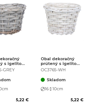
dekoračný
Obal dekoračný
ý s igelitom,
prútený s igelitom,
šedá
farba biela
5-GREY
OC3765-WH
adom
Skladom
0
cm
16
10
cm
5,22 €
5,22 €