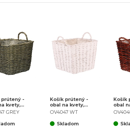
 prútený -
Košík prútený -
Košík 
na kvety,
obal na kvety,
obal n
tý, šedý
hranatý, biely
hranat
47 GREY
OV4047 WT
OV404
hnedý
ladom
Skladom
Skl