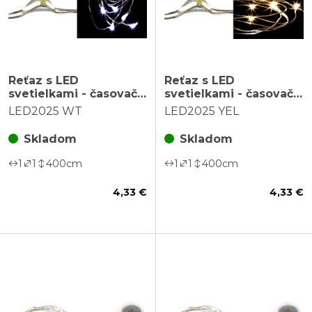
Reťaz s LED
Reťaz s LED
svetielkami - časovač,
svetielkami - časovač,
studená biela farba, 4
teplá žltá farba, 4
LED2025 WT
LED2025 YEL
m/40 LED
m/40 LED
Skladom
Skladom
1
1
400
cm
1
1
400
cm
4,33 €
4,33 €