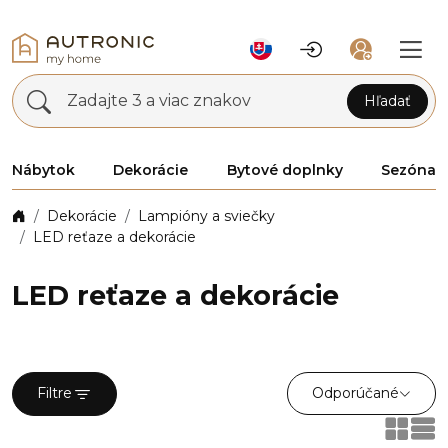
Zadajte 3 a viac znakov
Hľadať
Nábytok
Dekorácie
Bytové doplnky
Sezóna
Dekorácie
Lampióny a sviečky
LED reťaze a dekorácie
LED reťaze a dekorácie
Odporúčané
Filtre