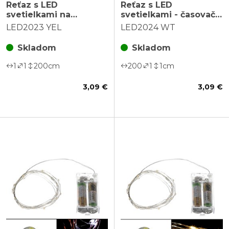
Reťaz s LED
Reťaz s LED
svetielkami na
svetielkami - časovač,
gombíkovú batériu,
studená biela farba, 2
LED2023 YEL
LED2024 WT
teplá žltá farba
m/20 LED
Skladom
Skladom
1
1
200
cm
200
1
1
cm
3,09 €
3,09 €