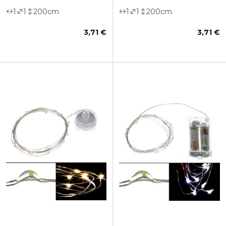
1
1
200
cm
1
1
200
cm
3,71 €
3,71 €