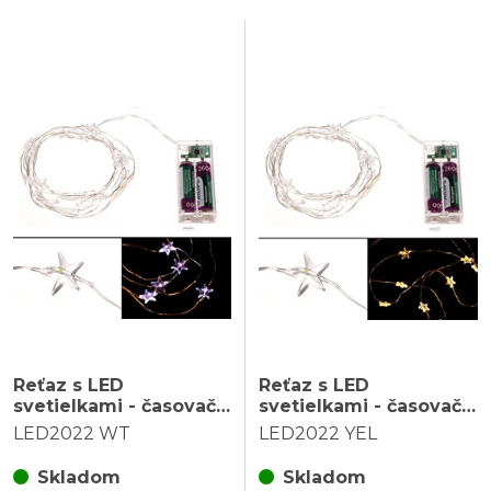
Reťaz s LED
Reťaz s LED
svetielkami - časovač,
svetielkami - časovač,
hviezdičky, studená
hviezdičky, teplá žltá
LED2022 WT
LED2022 YEL
biela farba, 2 m/20 LED
farba, 2 m/20 LED
Skladom
Skladom