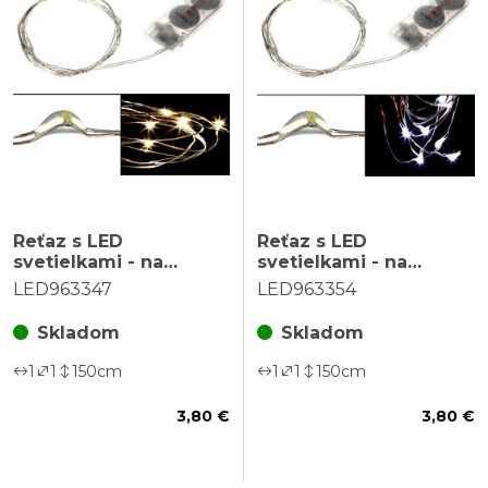
Reťaz s LED
Reťaz s LED
svetielkami - na
svetielkami - na
batérie, farba teplá
batérie, farba studená
LED963347
LED963354
biela
biela
Skladom
Skladom
1
1
150
cm
1
1
150
cm
3,80 €
3,80 €