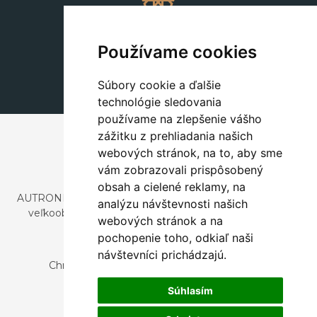
Dekorácie
+420 311 604 182
Používame cookies
dekorace@autronic.cz
Súbory cookie a ďalšie
technológie sledovania
používame na zlepšenie vášho
zážitku z prehliadania našich
webových stránok, na to, aby sme
vám zobrazovali prispôsobený
obsah a cielené reklamy, na
AUTRONIC, s.r.o. je spoločnosť zaoberajúca sa dovozom a
analýzu návštevnosti našich
veľkoobchodným predajom dizajnového aj štýlového
webových stránok a na
nábytku a dekorácií.
pochopenie toho, odkiaľ naši
Česká republika
návštevníci prichádzajú.
Chrustenice 270, 267 12 Loděnice u Berouna
Slovensko
Súhlasím
Nová 366, 032 02 Závažná Poruba