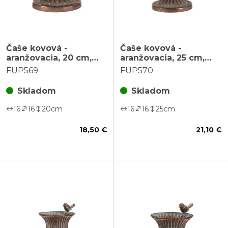
Čaše kovová -
Čaše kovová -
aranžovacia, 20 cm,
aranžovacia, 25 cm,
farba medená
farba medená
FUP569
FUP570
Skladom
Skladom
16
16
20
cm
16
16
25
cm
18,50 €
21,10 €