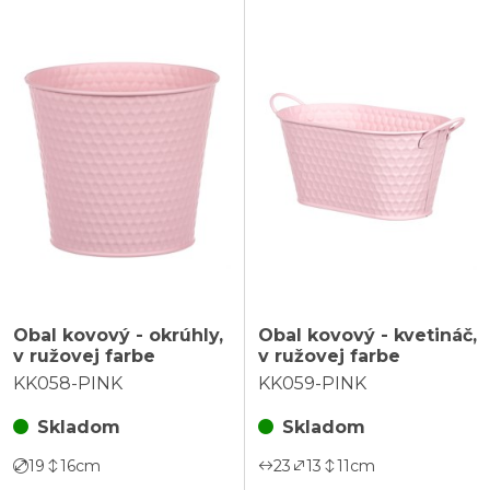
Obal kovový - okrúhly,
Obal kovový - kvetináč,
v ružovej farbe
v ružovej farbe
KK058-PINK
KK059-PINK
Skladom
Skladom
19
16
cm
23
13
11
cm