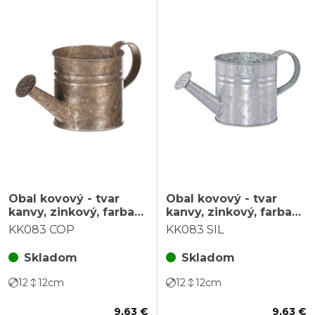
Obal kovový - tvar
Obal kovový - tvar
kanvy, zinkový, farba
kanvy, zinkový, farba
medená
strieborná
KK083 COP
KK083 SIL
Skladom
Skladom
12
12
cm
12
12
cm
9,63 €
9,63 €