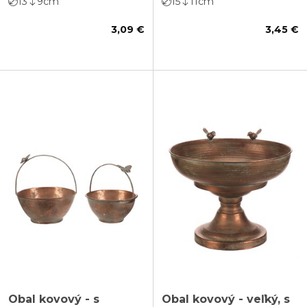
13
9
cm
15
11
cm
3,09 €
3,45 €
Obal kovový - s
Obal kovový - veľký, s