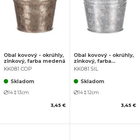
Obal kovový - okrúhly,
Obal kovový - okrúhly,
zinkový, farba medená
zinkový, farba
strieborná
KK081 COP
KK081 SIL
Skladom
Skladom
14
13
cm
14
12
cm
3,45 €
3,45 €