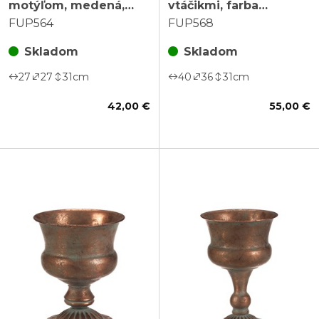
motýľom, medená,
vtáčikmi, farba
cena za sadu 2 ks
medená
FUP564
FUP568
Skladom
Skladom
27
27
31
cm
40
36
31
cm
42,00 €
55,00 €