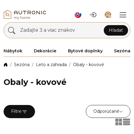
Zadajte 3 a viac znakov
Hľadať
Nábytok
Dekorácie
Bytové doplnky
Sezóna
Sezóna
Leto a záhrada
Obaly - kovové
Obaly - kovové
Odporúčané
Filtre