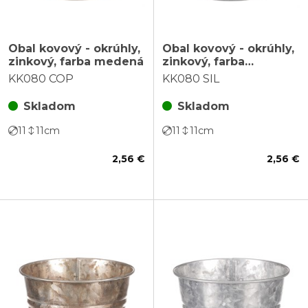
Obal kovový - okrúhly,
Obal kovový - okrúhly,
zinkový, farba medená
zinkový, farba
strieborná
KK080 COP
KK080 SIL
Skladom
Skladom
11
11
cm
11
11
cm
2,56 €
2,56 €