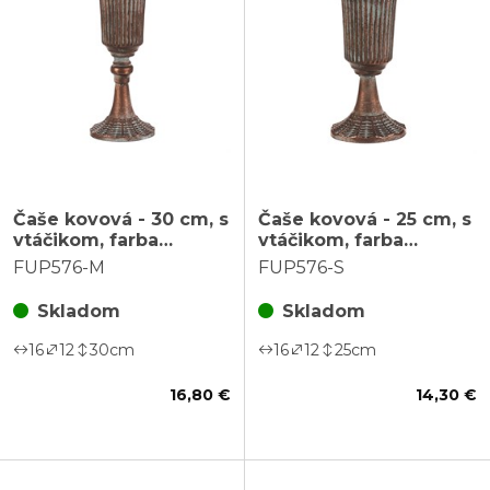
Čaše kovová - 30 cm, s
Čaše kovová - 25 cm, s
vtáčikom, farba
vtáčikom, farba
medená
medená
FUP576-M
FUP576-S
Skladom
Skladom
16
12
30
cm
16
12
25
cm
16,80 €
14,30 €