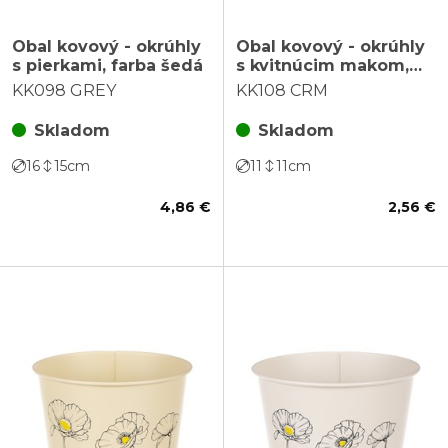
Obal kovový - okrúhly
Obal kovový - okrúhly
s pierkami, farba šedá
s kvitnúcim makom,
farba krémová
KK098 GREY
KK108 CRM
Skladom
Skladom
16
15
cm
11
11
cm
4,86 €
2,56 €