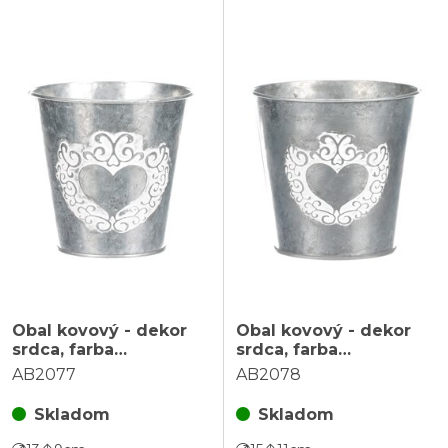
Obal kovový - dekor
Obal kovový - dekor
srdca, farba
srdca, farba
strieborno-biela
strieborno-biela
AB2077
AB2078
Skladom
Skladom