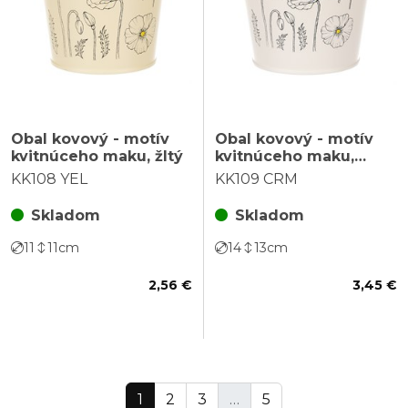
Obal kovový - motív
Obal kovový - motív
kvitnúceho maku, žltý
kvitnúceho maku,
krémový
KK108 YEL
KK109 CRM
Skladom
Skladom
11
11
cm
14
13
cm
2,56 €
3,45 €
1
2
3
…
5