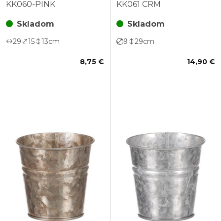
farbe
krémová
KK060-PINK
KK061 CRM
Skladom
Skladom
29
15
13
cm
9
29
cm
8,75 €
14,90 €