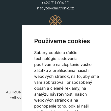
+420 311 604 161
nabytek@autronic.cz
Dekorácie
+420 311 604 182
Používame cookies
dekorace@autronic.cz
Súbory cookie a ďalšie
technológie sledovania
používame na zlepšenie vášho
zážitku z prehliadania našich
webových stránok, na to, aby sme
vám zobrazovali prispôsobený
obsah a cielené reklamy, na
AUTRONIC, s.r.o. je spoločnosť zaoberajúca sa dovozom a
analýzu návštevnosti našich
veľkoobchodným predajom dizajnového aj štýlového
webových stránok a na
nábytku a dekorácií.
pochopenie toho, odkiaľ naši