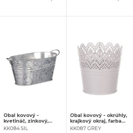
Obal kovový -
Obal kovový - okrúhly,
kvetináč, zinkový,
krajkový okraj, farba
farba strieborná
šedá
KK084 SIL
KK087 GREY