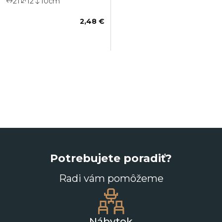
21
12
10
cm
2,48 €
Potrebujete poradiť?
Radi vám pomôžeme
Nábytok