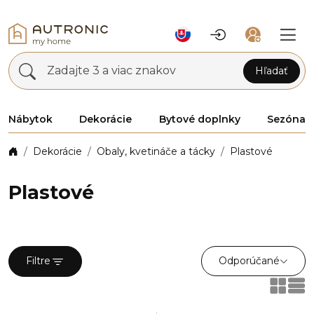
Zadajte 3 a viac znakov
Hľadať
Nábytok
Dekorácie
Bytové doplnky
Sezóna
Dekorácie
Obaly, kvetináče a tácky
Plastové
Plastové
Odporúčané
Filtre