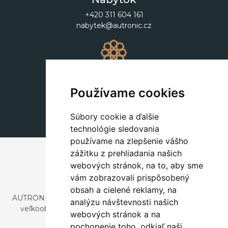
+420 311 604 161
nabytek@autronic.cz
Dekorácie
+420 311 604 182
Používame cookies
dekorace@autronic.cz
Súbory cookie a ďalšie
technológie sledovania
používame na zlepšenie vášho
zážitku z prehliadania našich
webových stránok, na to, aby sme
vám zobrazovali prispôsobený
obsah a cielené reklamy, na
AUTRONIC, s.r.o. je spoločnosť zaoberajúca sa dovozom a
analýzu návštevnosti našich
veľkoobchodným predajom dizajnového aj štýlového
webových stránok a na
nábytku a dekorácií.
pochopenie toho, odkiaľ naši