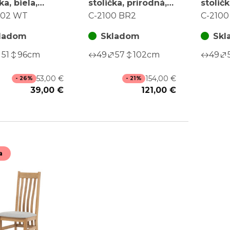
ka, biela,
stolička, prírodná,
stoličk
v, BC-2602 WT
masív, C-2100 BR2
masív,
602 WT
C-2100 BR2
C-210
ladom
Skladom
Skl
51
96
cm
49
57
102
cm
49
53,00 €
154,00 €
- 26%
- 21%
39,00 €
121,00 €
a