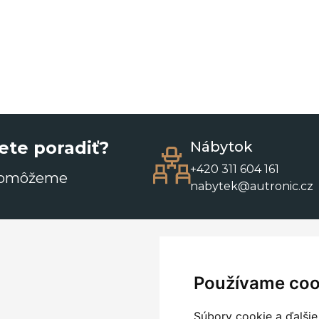
ete poradiť?
Nábytok
+420 311 604 161
pomôžeme
nabytek@autronic.cz
Používame coo
Súbory cookie a ďalšie