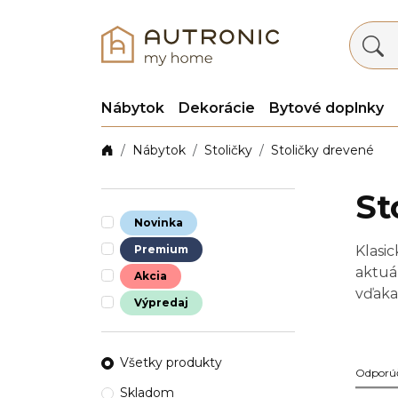
Nábytok
Dekorácie
Bytové doplnky
Nábytok
Stoličky
Stoličky drevené
St
Novinka
Premium
Klasi
aktuá
Akcia
vďaka
Výpredaj
Aby v
Všetky produkty
Odporú
Skladom