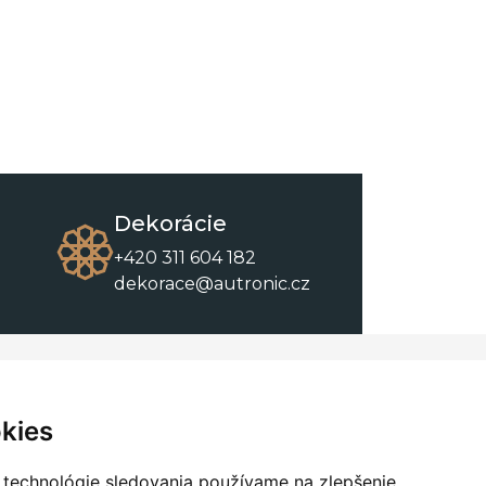
Dekorácie
+420 311 604 182
dekorace@autronic.cz
O spoločnosti
O nákupe
Kontakty
Obchodné podmienky
kies
O nás
Na stiahnutie
 technológie sledovania používame na zlepšenie