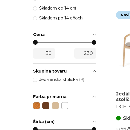
Skladom do 14 dní
Novi
Skladom po 14 dňoch
Cena
Skupina tovaru
Jedálenská stolička
(9)
Jedá
Farba primárna
stoli
masív
DCH-
V320
Sk
Šírka (cm)
56