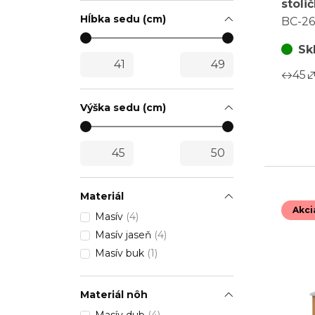
stolič
masí
Hĺbka sedu (cm)
BC-2
Sk
45
Výška sedu (cm)
Materiál
Akci
Masív
(4)
Masív jaseň
(4)
Masív buk
(1)
Materiál nôh