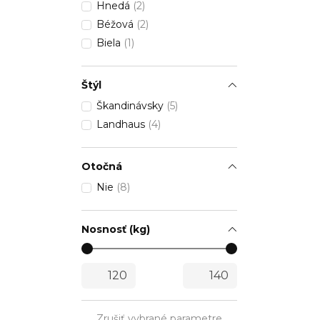
Hnedá
(2)
Béžová
(2)
Biela
(1)
Štýl
Škandinávsky
(5)
Landhaus
(4)
Otočná
Nie
(8)
Nosnosť (kg)
Zrušiť vybrané parametre