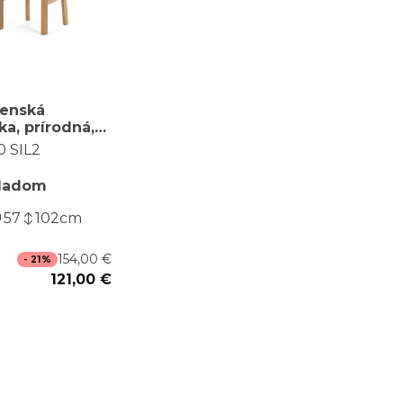
lenská
čka, prírodná,
, C-2100 SIL2
0 SIL2
ladom
57
102
cm
154,00 €
- 21%
121,00 €