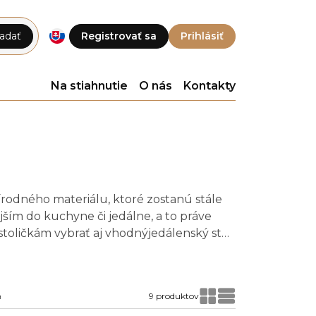
adať
Registrovať sa
Prihlásiť
Na stiahnutie
O nás
Kontakty
írodného materiálu, ktoré zostanú stále
ším do kuchyne či jedálne, a to práve
toličkám vybrať aj vhodnýjedálenský stôl,
a
9 produktov