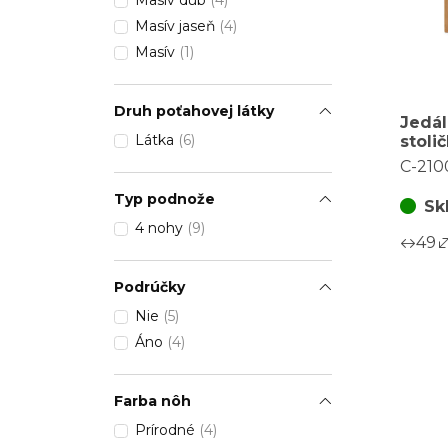
Masív dub
(4)
Masív jaseň
(4)
Masív
(1)
Druh poťahovej látky
Jedá
Látka
(6)
stoli
masív
C-210
Typ podnože
Sk
4 nohy
(9)
49
Podrúčky
Nie
(5)
Áno
(4)
Farba nôh
Prírodné
(4)