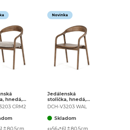
ka
Novinka
enská
Jedálenská
ka, hnedá,
stolička, hnedá,
jaseň, DCH-
masív jaseň, DCH-
3203 CRM2
DCH-V3203 WAL
 CRM2
V3203 WAL
adom
Skladom
61
80,5
cm
56
61
80,5
cm