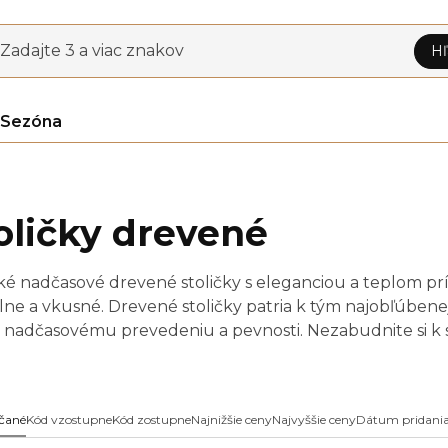
Zadajte 3 a viac znakov
Hľ
Sezóna
oličky drevené
cké nadčasové drevené stoličky s eleganciou a teplom pr
lne a vkusné. Drevené stoličky patria k tým najobľúbenej
 nadčasovému prevedeniu a pevnosti. Nezabudnite si k s
ám ladil do celkového dizajnu vášho domova.
čané
Kód vzostupne
Kód zostupne
Najnižšie ceny
Najvyššie ceny
Dátum pridani