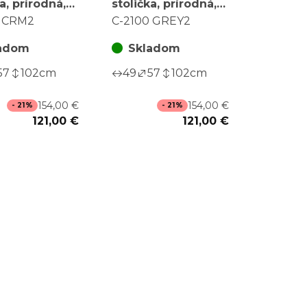
a, prírodná,
stolička, prírodná,
 C-2100 CRM2
masív, C-2100
0 CRM2
C-2100 GREY2
GREY2
adom
Skladom
57
102
cm
49
57
102
cm
154,00 €
154,00 €
- 21%
- 21%
121,00 €
121,00 €