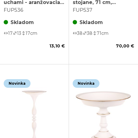
uchami - aranžovacia,
stojane, 71 cm,
farba biela
aranžovacia, farba
FUP536
FUP537
biela
Skladom
Skladom
17
13
17
cm
38
38
71
cm
13,10 €
70,00 €
Novinka
Novinka