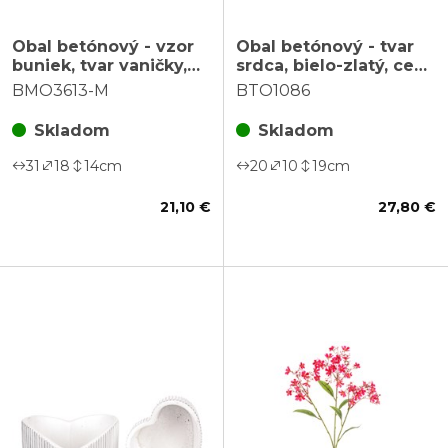
Obal betónový - vzor
Obal betónový - tvar
buniek, tvar vaničky,
srdca, bielo-zlatý, cena
veľ. M, béžovo-zlatý
za sadu 2 ks
BMO3613-M
BTO1086
Skladom
Skladom
31
18
14
cm
20
10
19
cm
21,10 €
27,80 €