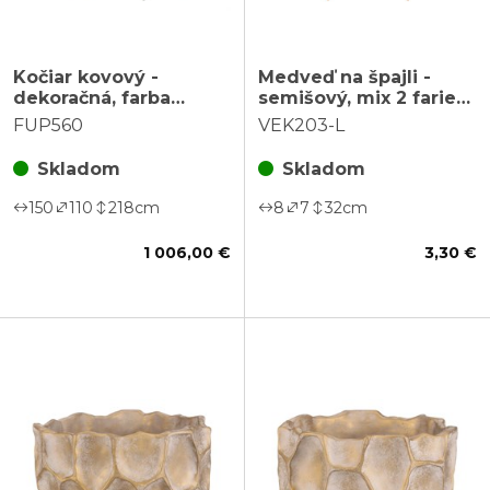
Kočiar kovový -
Medveď na špajli -
dekoračná, farba
semišový, mix 2 farieb,
medená
veľ. L, cena za 1 ks
FUP560
VEK203-L
Skladom
Skladom
150
110
218
cm
8
7
32
cm
1 006,00 €
3,30 €