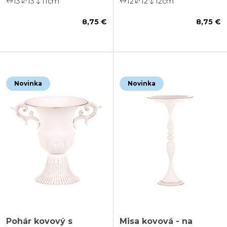
13
13
11
cm
12
12
12
cm
8,75 €
8,75 €
Novinka
Novinka
Pohár kovový s
Misa kovová - na