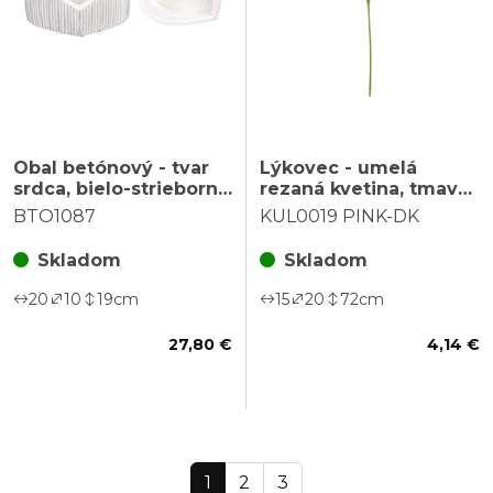
Obal betónový - tvar
Lýkovec - umelá
srdca, bielo-strieborný,
rezaná kvetina, tmavo
cena za sadu 2 ks
ružová
BTO1087
KUL0019 PINK-DK
Skladom
Skladom
20
10
19
cm
15
20
72
cm
27,80 €
4,14 €
1
2
3