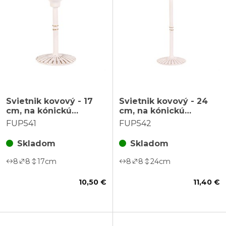
Svietnik kovový - 17
Svietnik kovový - 24
cm, na kónickú
cm, na kónickú
sviečku, biely
sviečku, biely
FUP541
FUP542
Skladom
Skladom
8
8
17
cm
8
8
24
cm
10,50 €
11,40 €