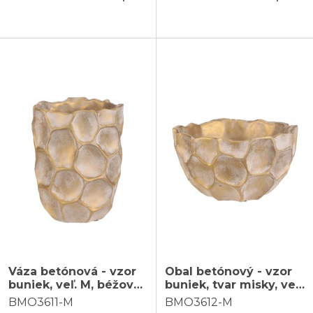
Váza betónová - vzor
Obal betónový - vzor
buniek, veľ. M, béžovo-
buniek, tvar misky, veľ.
zlatá
M, béžovo-zlatý
BMO3611-M
BMO3612-M