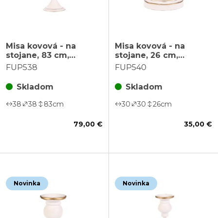
Misa kovová - na
Misa kovová - na
stojane, 83 cm,
stojane, 26 cm,
aranžovacia, farba
aranžovacia, biela
FUP538
FUP540
biela
Skladom
Skladom
38
38
83
cm
30
30
26
cm
79,00 €
35,00 €
Novinka
Novinka