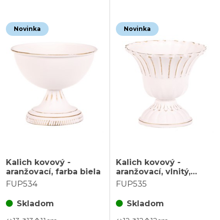
Novinka
Novinka
Kalich kovový -
Kalich kovový -
aranžovací, farba biela
aranžovací, vlnitý,
farba biela
FUP534
FUP535
Skladom
Skladom