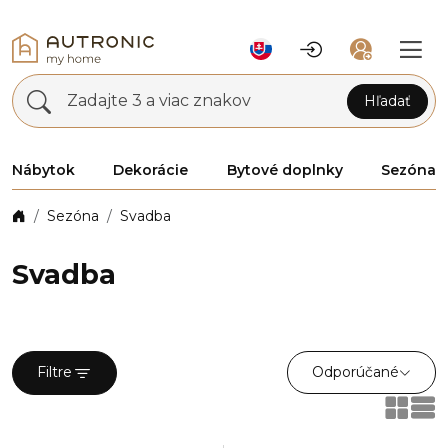
Zadajte 3 a viac znakov
Hľadať
Nábytok
Dekorácie
Bytové doplnky
Sezóna
Sezóna
Svadba
Svadba
Odporúčané
Filtre