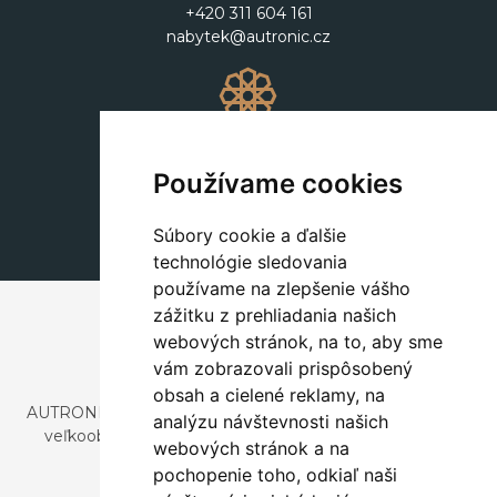
+420 311 604 161
nabytek@autronic.cz
Dekorácie
+420 311 604 182
Používame cookies
dekorace@autronic.cz
Súbory cookie a ďalšie
technológie sledovania
používame na zlepšenie vášho
zážitku z prehliadania našich
webových stránok, na to, aby sme
vám zobrazovali prispôsobený
obsah a cielené reklamy, na
AUTRONIC, s.r.o. je spoločnosť zaoberajúca sa dovozom a
analýzu návštevnosti našich
veľkoobchodným predajom dizajnového aj štýlového
webových stránok a na
nábytku a dekorácií.
pochopenie toho, odkiaľ naši