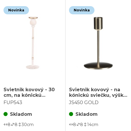
Novinka
Novinka
Svietnik kovový - 30
Svietnik kovový - na
cm, na kónickú
kónickú sviečku, výška
sviečku, biely
14 cm, zlatý
FUP543
JS450 GOLD
Skladom
Skladom
8
8
30
cm
8
8
14
cm