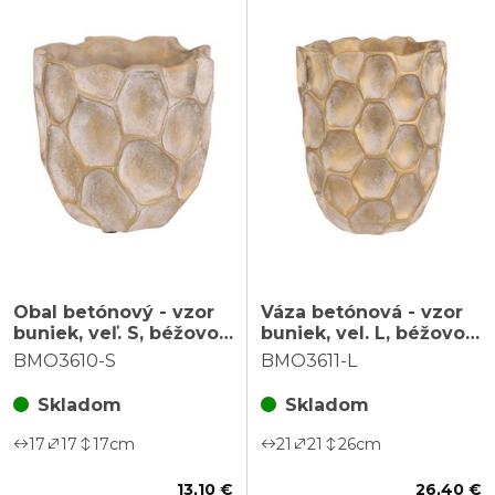
Obal betónový - vzor
Váza betónová - vzor
buniek, veľ. S, béžovo-
buniek, vel. L, béžovo-
zlatý
zlatá
BMO3610-S
BMO3611-L
Skladom
Skladom
17
17
17
cm
21
21
26
cm
13,10 €
26,40 €