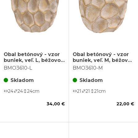
Obal betónový - vzor
Obal betónový - vzor
buniek, veľ. L, béžovo-
buniek, veľ. M, béžovo-
zlatý
zlatý
BMO3610-L
BMO3610-M
Skladom
Skladom
24
24
24
cm
21
21
21
cm
34,00 €
22,00 €