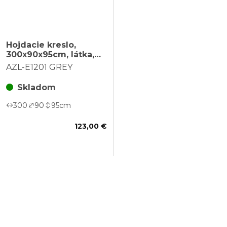
Hojdacie kreslo,
300x90x95cm, látka,
sivá, AZL-E1201 GREY
AZL-E1201 GREY
Skladom
300
90
95
cm
123,00 €