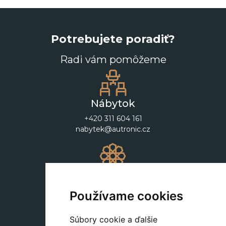
Potrebujete poradiť?
Radi vám pomôžeme
Nábytok
+420 311 604 161
nabytek@autronic.cz
Dekorácie
+420 311 604 182
Používame cookies
dekorace@autronic.cz
Súbory cookie a ďalšie