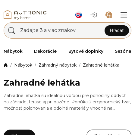
Zadajte 3 a viac znakov
Hľadať
Nábytok
Dekorácie
Bytové doplnky
Sezóna
Nábytok
Záhradný nábytok
Zahradné lehátka
Zahradné lehátka
Záhradné lehátka sú ideálnou voľbou pre pohodlný oddych
na záhrade, terase aj pri bazéne. Ponúkajú ergonomický tvar,
možnosť polohovania a odolné materiály vhodné na
vonkajšie použitie. Vďaka modernému dizajnu a jednoduchej
údržbe si užijete maximálny komfort pri relaxácii aj opaľovaní.