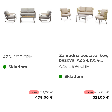
Záhradná zostava, kov,
AZS-L1913 CRM
béžová, AZS-L1994
CRM
AZS-L1994 CRM
Skladom
Skladom
733,00 €
782,00 €
- 35%
- 33%
478,00 €
521,00 €