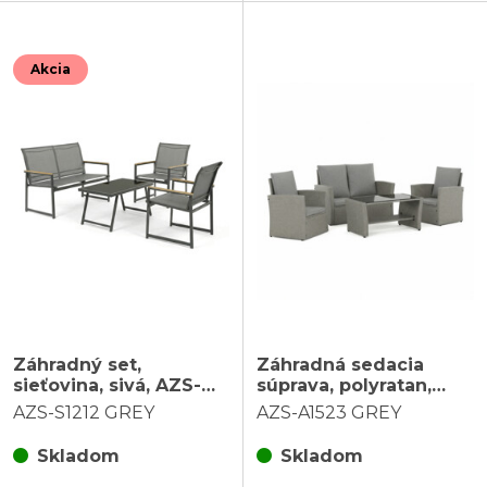
Akcia
Záhradný set,
Záhradná sedacia
sieťovina, sivá, AZS-
súprava, polyratan,
S1212 GREY
sivá, AZS-A1523 GREY
AZS-S1212 GREY
AZS-A1523 GREY
Skladom
Skladom