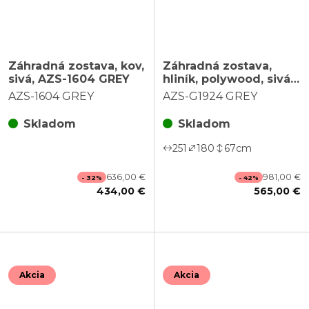
Záhradná zostava, kov,
Záhradná zostava,
sivá, AZS-1604 GREY
hliník, polywood, sivá,
AZS-G1924 GREY
AZS-1604 GREY
AZS-G1924 GREY
Skladom
Skladom
251
180
67
cm
636,00 €
981,00 €
- 32%
- 42%
434,00 €
565,00 €
Akcia
Akcia