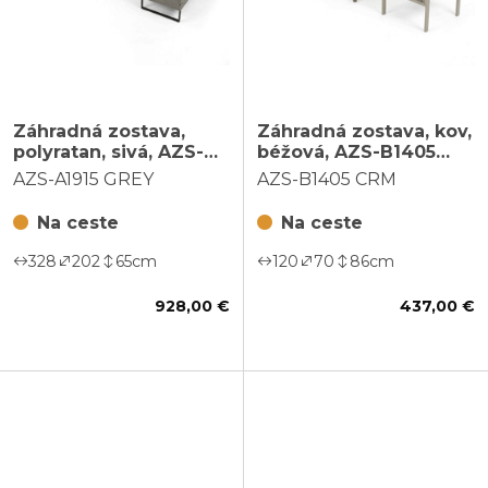
Záhradná zostava,
Záhradná zostava, kov,
polyratan, sivá, AZS-
béžová, AZS-B1405
A1915 GREY
CRM
AZS-A1915 GREY
AZS-B1405 CRM
Na ceste
Na ceste
328
202
65
cm
120
70
86
cm
928,00 €
437,00 €