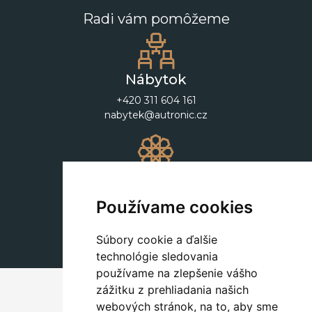
Radi vám pomôžeme
Nábytok
+420 311 604 161
nabytek@autronic.cz
Dekorácie
+420 311 604 182
Používame cookies
dekorace@autronic.cz
Súbory cookie a ďalšie
technológie sledovania
používame na zlepšenie vášho
zážitku z prehliadania našich
webových stránok, na to, aby sme