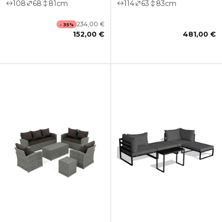
108
68
81
cm
114
63
83
cm
234,00 €
- 35%
152,00 €
481,00 €