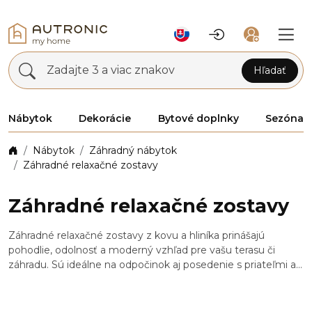
Zadajte 3 a viac znakov
Hľadať
Nábytok
Dekorácie
Bytové doplnky
Sezóna
Nábytok
Záhradný nábytok
Záhradné relaxačné zostavy
Záhradné relaxačné zostavy
Záhradné relaxačné zostavy z kovu a hliníka prinášajú
pohodlie, odolnosť a moderný vzhľad pre vašu terasu či
záhradu. Sú ideálne na odpočinok aj posedenie s priateľmi a
vďaka pevným konštrukciám vynikajú dlhou životnosťou a
jednoduchou údržbou. Nadčasový dizajn a kvalitné materiály
zaisťujú komfortnú relaxáciu v každom vonkajšom priestore.