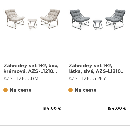
Záhradný set 1+2, kov,
Záhradný set 1+2,
krémová, AZS-L1210
látka, sivá, AZS-L1210
CRM
GREY
AZS-L1210 CRM
AZS-L1210 GREY
Na ceste
Na ceste
194,00 €
194,00 €