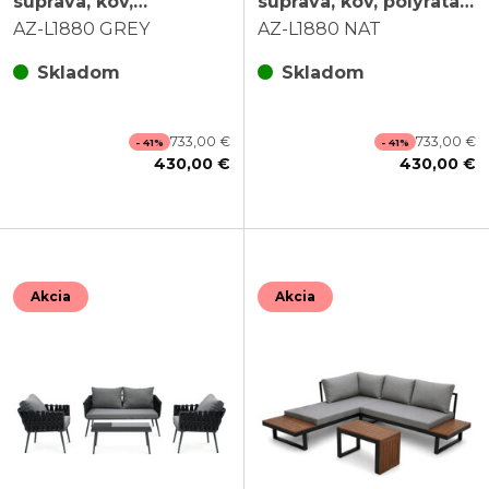
súprava, kov,
súprava, kov, polyratan,
polyratan, sivá, AZ-
hnedá, AZ-L1880 NAT
AZ-L1880 GREY
AZ-L1880 NAT
L1880 GREY
Skladom
Skladom
733,00 €
733,00 €
- 41%
- 41%
430,00 €
430,00 €
Akcia
Akcia