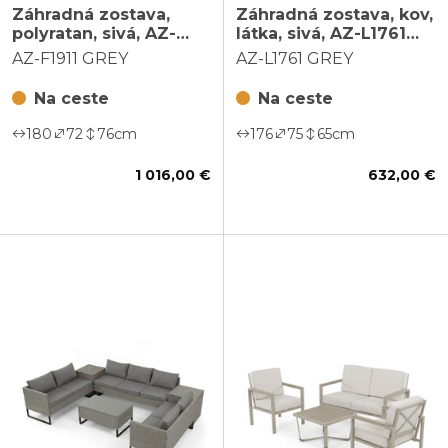
Záhradná zostava,
Záhradná zostava, kov,
polyratan, sivá, AZ-
látka, sivá, AZ-L1761
F1911 GREY
GREY
AZ-F1911 GREY
AZ-L1761 GREY
Na ceste
Na ceste
180
72
76
cm
176
75
65
cm
1 016,00 €
632,00 €