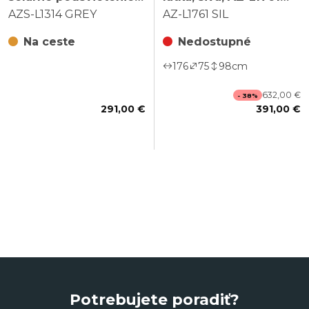
kov, sivá, AZS-L1314
SIL
AZS-L1314 GREY
AZ-L1761 SIL
GREY
Na ceste
Nedostupné
176
75
98
cm
632,00 €
- 38%
291,00 €
391,00 €
Potrebujete poradiť?