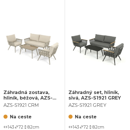
Záhradná zostava,
Záhradný set, hliník,
hliník, béžová, AZS-
sivá, AZS-S1921 GREY
S1921 CRM
AZS-S1921 CRM
AZS-S1921 GREY
Na ceste
Na ceste
143
72
82
cm
143
72
82
cm