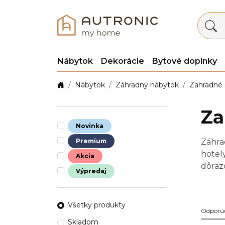
Nábytok
Dekorácie
Bytové doplnky
Nábytok
Záhradný nábytok
Zahradné s
Za
Novinka
Premium
Záhra
hotel
Akcia
dôraz
Výpredaj
vráta
Všetky produkty
Odporú
Skladom