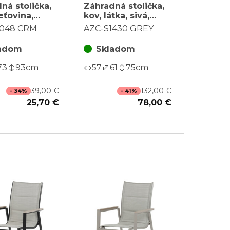
ná stolička,
Záhradná stolička,
eťovina,
kov, látka, sivá,
á, AZC-S1048
AZC-S1430 GREY
1048 CRM
AZC-S1430 GREY
adom
Skladom
73
93
cm
57
61
75
cm
39,00 €
132,00 €
- 34%
- 41%
25,70 €
78,00 €