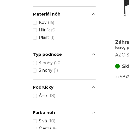
Materiál nôh
Kov
(15)
Hliník
(5)
Plast
(1)
Záhra
kov, 
čiern
Typ podnože
AZC-S
BK
4 nohy
(20)
Sk
3 nohy
(1)
58
Podrúčky
Áno
(18)
Farba nôh
Sivá
(10)
Čierna
(6)