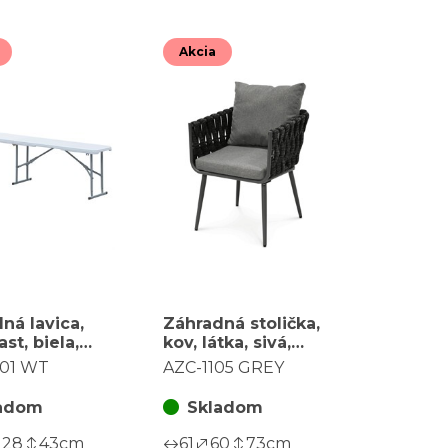
Akcia
ná lavica,
Záhradná stolička,
ast, biela,
kov, látka, sivá,
001 WT
AZC-1105 GREY
001 WT
AZC-1105 GREY
adom
Skladom
28
43
cm
61
60
73
cm