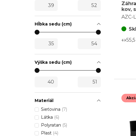
Záhra
kov, s
AZC-
AZC-L
Hĺbka sedu (cm)
Sk
55,5
Výška sedu (cm)
Akci
Materiál
Sieťovina
(7)
Látka
(6)
Polyratan
(5)
Plast
(4)