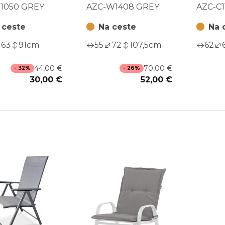
S1050 GREY
sivá, AZC-W1408
AZC-C
S1050 GREY
AZC-W1408 GREY
AZC-C1
GREY
 ceste
Na ceste
Na 
63
91
cm
55
72
107,5
cm
62
44,00 €
70,00 €
- 32%
- 26%
30,00 €
52,00 €