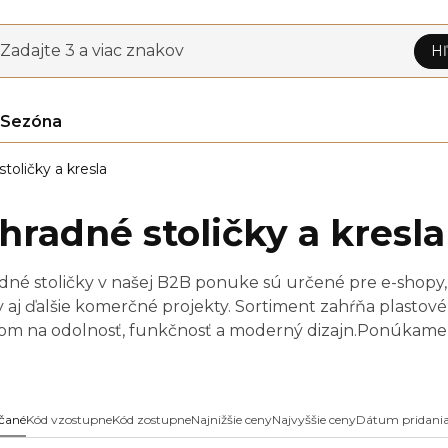
Zadajte 3 a viac znakov
Hľ
Sezóna
toličky a kresla
hradné stoličky a kresla
dné stoličky v našej B2B ponuke sú určené pre e-shopy
y aj ďalšie komerčné projekty. Sortiment zahŕňa plastové
om na odolnosť, funkčnosť a moderný dizajn.Ponúkame st
ne stohovateľných variantov a modelov pre intenzívnu 
čané
Kód vzostupne
Kód zostupne
Najnižšie ceny
Najvyššie ceny
Dátum pridani