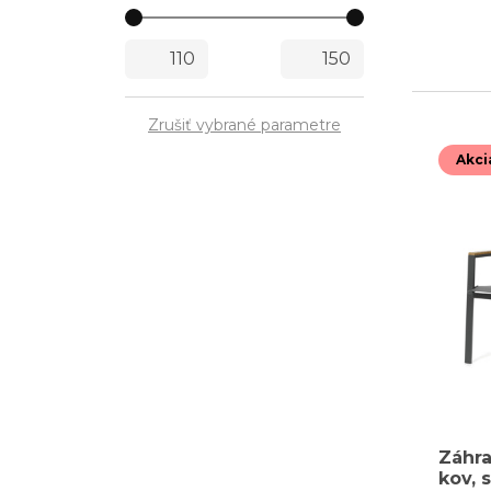
Zrušiť vybrané parametre
Akci
Záhra
kov, s