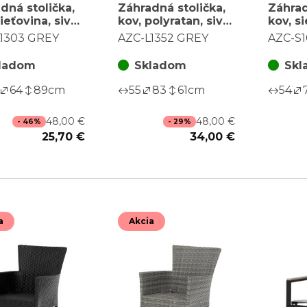
dná stolička,
Záhradná stolička,
Záhrad
ieťovina, sivá,
kov, polyratan, sivá,
kov, si
L1303 GREY
AZC-L1352 GREY
béžov
1303 GREY
AZC-L1352 GREY
AZC-S
CRM
ladom
Skladom
Skl
64
89
cm
55
83
61
cm
54
48,00 €
48,00 €
- 46%
- 29%
25,70 €
34,00 €
a
Akcia