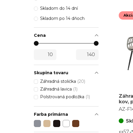
Skladom do 14 dní
Akci
Skladom po 14 dňoch
Cena
Skupina tovaru
Záhradná stolička
(20)
Záhradná lavica
(1)
Záhra
Polstrovaná podložka
(1)
kov, 
sivá,
AZ-F1
GREY
Farba primárna
Sk
57