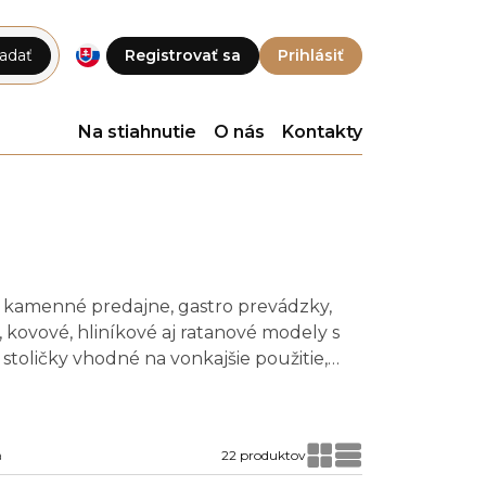
adať
Registrovať sa
Prihlásiť
Na stiahnutie
O nás
Kontakty
, kamenné predajne, gastro prevádzky,
, kovové, hliníkové aj ratanové modely s
oličky vhodné na vonkajšie použitie,
prevádzku.
a
22 produktov