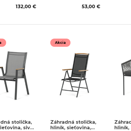
132,00 €
53,00 €
a
Akcia
dná stolička,
Záhradná stolička,
Záhrad
ieťovina, sivá,
hliník, sieťovina,
hliník,