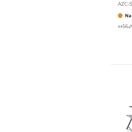
AZC-
AZC-
Na
56