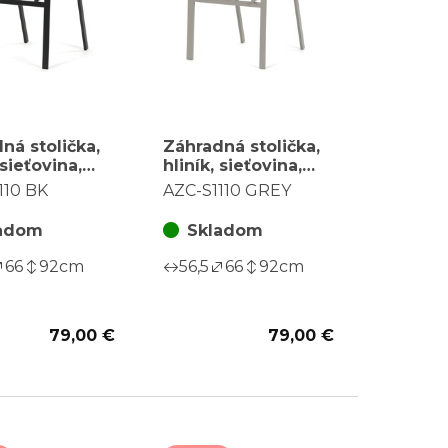
ná stolička,
Záhradná stolička,
 sieťovina,
hliník, sieťovina,
, AZC-S1110
béžová, AZC-S1110
110 BK
AZC-S1110 GREY
GREY
adom
Skladom
66
92
cm
56,5
66
92
cm
79,00 €
79,00 €