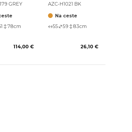
1179 GREY
AZC-H1021 BK
179 GREY
AZC-H1021 BK
ceste
Na ceste
61
78
cm
55
59
83
cm
114,00 €
26,10 €