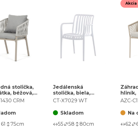
Akcia
dná stolička,
Jedálenská
Záhrad
látka, béžová,
stolička, biela,
hliník,
S1430 CRM
plast, CT-X7029 WT
béžov
S1430 CRM
CT-X7029 WT
AZC-C
CRM
ladom
Skladom
Na 
61
75
cm
55
58
80
cm
62