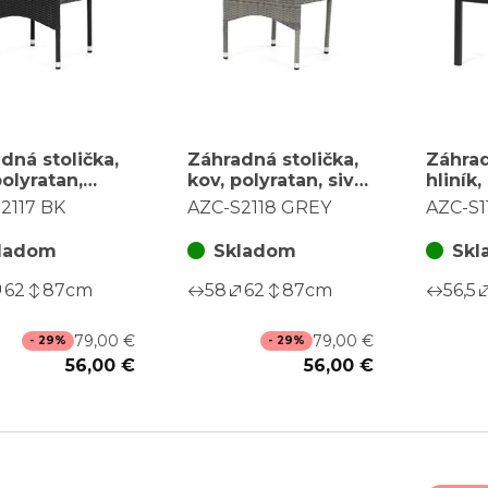
dná stolička,
Záhradná stolička,
Záhrad
polyratan,
kov, polyratan, sivá,
hliník,
a, AZC-S2117
AZC-S2118 GREY
béžová
2117 BK
AZC-S2118 GREY
AZC-S1
BK
ladom
Skladom
Skl
62
87
cm
58
62
87
cm
56,5
79,00 €
79,00 €
- 29%
- 29%
56,00 €
56,00 €