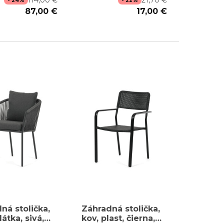
114,00 €
21,70 €
- 24%
- 22%
87,00 €
17,00 €
ná stolička,
Záhradná stolička,
 látka, sivá,
kov, plast, čierna,