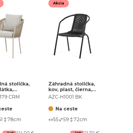
Akcia
ná stolička,
Záhradná stolička,
 látka,
kov, plast, čierna,
á, AZC-C1179
AZC-H1001 BK
1179 CRM
AZC-H1001 BK
ceste
Na ceste
61
78
cm
55
59
72
cm