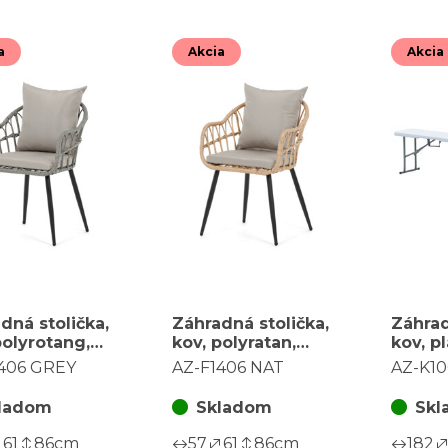
a
Akcia
Akcia
dná stolička,
Záhradná stolička,
Záhrad
polyrotang,
kov, polyratan,
kov, pl
 AZ-F1406
béžová, AZ-F1406
AZ-K1
406 GREY
AZ-F1406 NAT
AZ-K1
NAT
ladom
Skladom
Skl
61
86
cm
57
61
86
cm
182