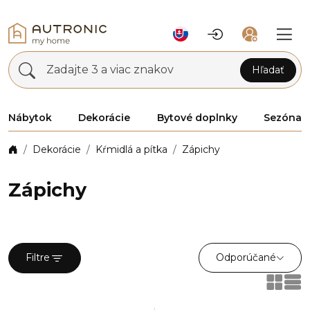
Zadajte 3 a viac znakov
Hľadať
Nábytok
Dekorácie
Bytové doplnky
Sezóna
Dekorácie
Kŕmidlá a pítka
Zápichy
Zápichy
Odporúčané
Filtre