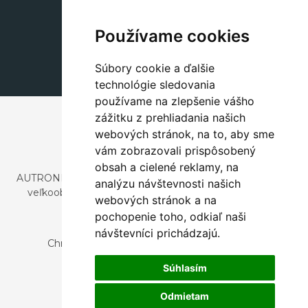
Dekorácie
+420 311 604 182
Používame cookies
dekorace@autronic.cz
Súbory cookie a ďalšie
technológie sledovania
používame na zlepšenie vášho
zážitku z prehliadania našich
webových stránok, na to, aby sme
vám zobrazovali prispôsobený
obsah a cielené reklamy, na
AUTRONIC, s.r.o. je spoločnosť zaoberajúca sa dovozom a
analýzu návštevnosti našich
veľkoobchodným predajom dizajnového aj štýlového
webových stránok a na
nábytku a dekorácií.
pochopenie toho, odkiaľ naši
Česká republika
návštevníci prichádzajú.
Chrustenice 270, 267 12 Loděnice u Berouna
Slovensko
Súhlasím
Nová 366, 032 02 Závažná Poruba
Odmietam