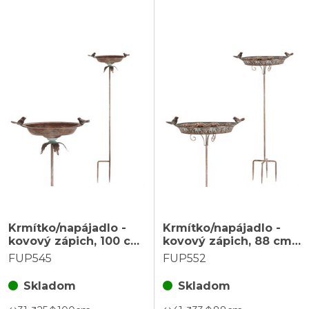
Krmítko/napájadlo -
Krmítko/napájadlo -
kovový zápich, 100 cm,
kovový zápich, 88 cm,
s vtáčikmi, farba
s vtáčikmi, farba
FUP545
FUP552
medená
medená
Skladom
Skladom