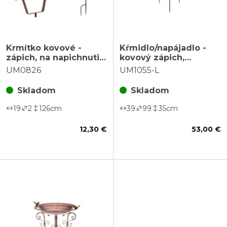
Krmítko kovové -
Kŕmidlo/napájadlo -
zápich, na napichnutie
kovový zápich,
lojovej gule, medené
trojnožka, s vtáčikmi,
UM0826
UM1055-L
farba medená
Skladom
Skladom
19
2
126
cm
39
99
35
cm
12,30 €
53,00 €