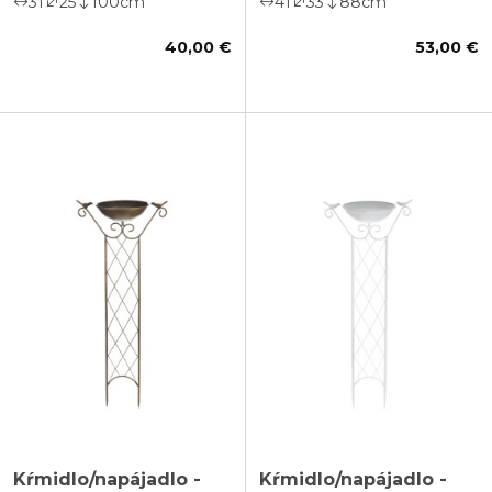
31
25
100
cm
41
33
88
cm
40,00 €
53,00 €
Kŕmidlo/napájadlo -
Kŕmidlo/napájadlo -