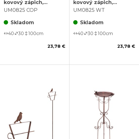
kovový zápich,
kovový zápich,
mriežka, miska s
mriežka, miska s
UM0825 COP
UM0825 WT
vtáčikmi, medené
vtáčikmi, biele
Skladom
Skladom
40
30
100
cm
40
30
100
cm
23,78 €
23,78 €