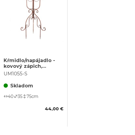
Kŕmidlo/napájadlo -
kovový zápich,
trojnožka, s vtáčikmi,
UM1055-S
farba medená
Skladom
40
35
75
cm
44,00 €