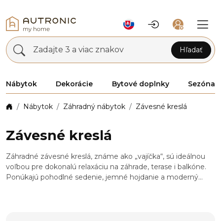
Zadajte 3 a viac znakov
Hľadať
Nábytok
Dekorácie
Bytové doplnky
Sezóna
Nábytok
Záhradný nábytok
Závesné kreslá
Závesné kreslá
Záhradné závesné kreslá, známe ako „vajíčka“, sú ideálnou
voľbou pre dokonalú relaxáciu na záhrade, terase i balkóne.
Ponúkajú pohodlné sedenie, jemné hojdanie a moderný
design, ktorý sa stane štýlovým doplnkom každého
vonkajšieho priestoru. Vďaka pevnej konštrukcii a mäkkým
vankúšikom poskytujú maximálny komfort pre chvíle
odpočinku i pokoja.