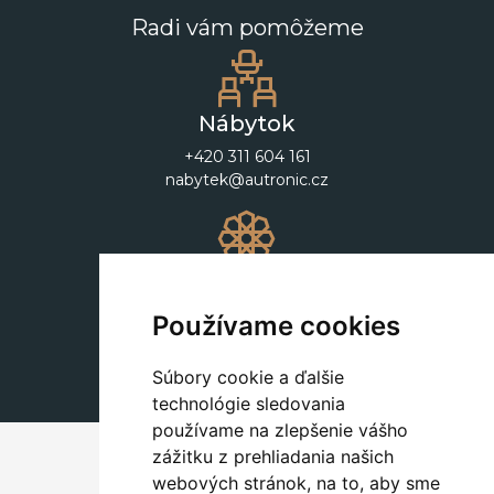
Radi vám pomôžeme
Nábytok
+420 311 604 161
nabytek@autronic.cz
Dekorácie
+420 311 604 182
Používame cookies
dekorace@autronic.cz
Súbory cookie a ďalšie
technológie sledovania
používame na zlepšenie vášho
zážitku z prehliadania našich
webových stránok, na to, aby sme