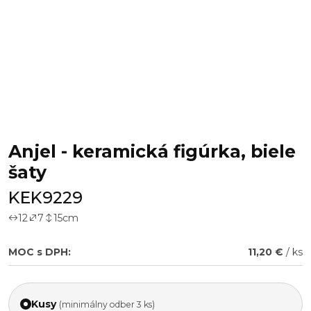
Anjel - keramická figúrka, biele
šaty
KEK9229
12
7
15
cm
MOC s DPH:
11,20 €
/ ks
Kusy
(minimálny odber 3 ks)