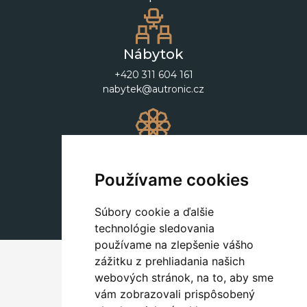
Nábytok
+420 311 604 161
nabytek@autronic.cz
Dekorácie
+420 311 604 182
Používame cookies
dekorace@autronic.cz
Súbory cookie a ďalšie
technológie sledovania
používame na zlepšenie vášho
zážitku z prehliadania našich
webových stránok, na to, aby sme
vám zobrazovali prispôsobený