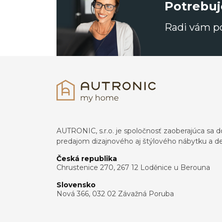
Potrebuj
Radi vám 
AUTRONIC, s.r.o. je spoločnosť zaoberajúca s
predajom dizajnového aj štýlového nábytku a dek
Česká republika
Chrustenice 270, 267 12 Loděnice u Berouna
Slovensko
Nová 366, 032 02 Závažná Poruba