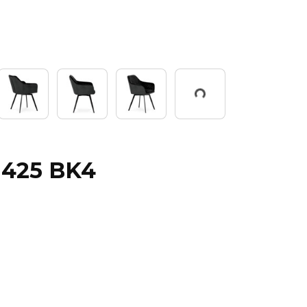
Working...
H-425 BK4