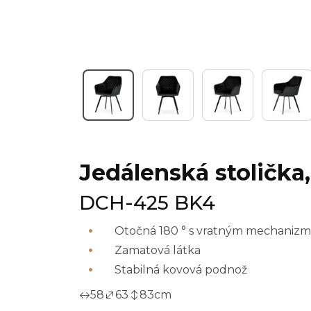
Jedálenská stolička
DCH-425 BK4
Otočná 180 ° s vratným mechaniz
Zamatová látka
Stabilná kovová podnož
58
63
83
cm