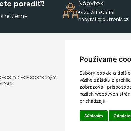
ete poradiť?
Nábytok
+420 311 604 161
pomôžeme
nabytek@autronic.cz
Používame coo
Súbory cookie a ďalšie
a dovozom a veľkoobchodným
vášho zážitku z prehli
orácií.
zobrazovali prispôsobe
našich webových stráno
prichádzajú.
Súhlasím
Odmiet