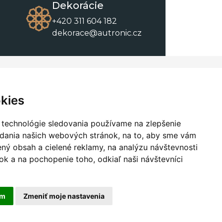
Dekorácie
+420 311 604 182
dekorace@autronic.cz
O spoločnosti
O nákupe
Kontakty
Obchodné podmienky
kies
O nás
Na stiahnutie
 technológie sledovania používame na zlepšenie
adania našich webových stránok, na to, aby sme vám
ný obsah a cielené reklamy, na analýzu návštevnosti
k a na pochopenie toho, odkiaľ naši návštevníci
am
Zmeniť moje nastavenia