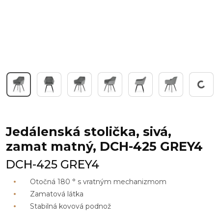
Working...
Jedálenská stolička, sivá,
zamat matný, DCH-425 GREY4
DCH-425 GREY4
Otočná 180 ° s vratným mechanizmom
Zamatová látka
Stabilná kovová podnož