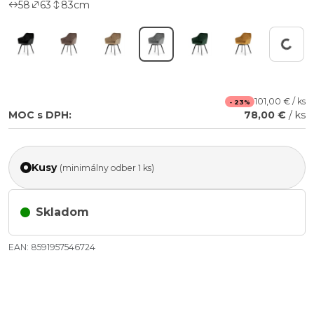
58
63
83
cm
Working...
101,00 € / ks
- 23%
MOC s DPH:
78,00 €
/ ks
Kusy
(minimálny odber 1 ks)
Skladom
EAN: 8591957546724