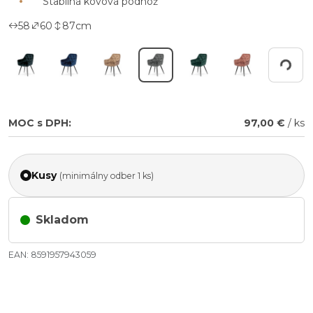
Stabilná kovová podnož
58
60
87
cm
Working...
MOC s DPH:
97,00 €
/ ks
Kusy
(minimálny odber 1 ks)
Skladom
EAN: 8591957943059