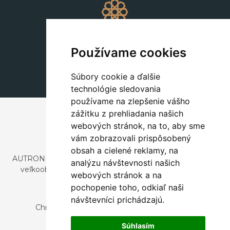
Dekorácie
+420 311 604 182
Používame cookies
dekorace@autronic.cz
Súbory cookie a ďalšie
technológie sledovania
používame na zlepšenie vášho
zážitku z prehliadania našich
webových stránok, na to, aby sme
vám zobrazovali prispôsobený
obsah a cielené reklamy, na
AUTRONIC, s.r.o. je spoločnosť zaoberajúca sa dovozom a
analýzu návštevnosti našich
veľkoobchodným predajom dizajnového aj štýlového
webových stránok a na
nábytku a dekorácií.
pochopenie toho, odkiaľ naši
Česká republika
návštevníci prichádzajú.
Chrustenice 270, 267 12 Loděnice u Berouna
Slovensko
Súhlasím