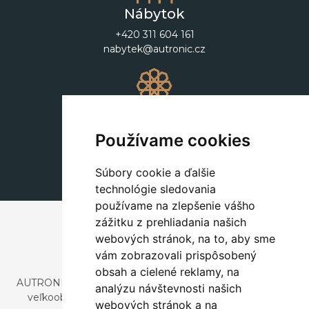
Nábytok
+420 311 604 161
nabytek@autronic.cz
Dekorácie
+420 311 604 182
Používame cookies
dekorace@autronic.cz
Súbory cookie a ďalšie
technológie sledovania
používame na zlepšenie vášho
zážitku z prehliadania našich
webových stránok, na to, aby sme
vám zobrazovali prispôsobený
obsah a cielené reklamy, na
AUTRONIC, s.r.o. je spoločnosť zaoberajúca sa dovozom a
analýzu návštevnosti našich
veľkoobchodným predajom dizajnového aj štýlového
webových stránok a na