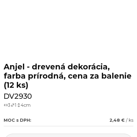
Anjel - drevená dekorácia,
farba prírodná, cena za balenie
(12 ks)
DV2930
3
1
4
cm
MOC s DPH:
2,48 €
/ ks