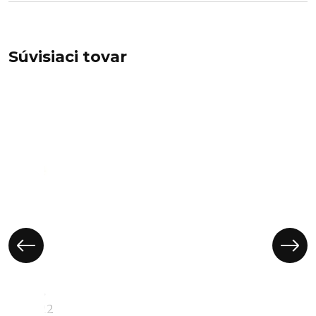
Súvisiaci tovar
Sob -
drevená
dekorácia,
DV2922