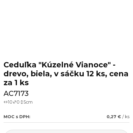
Ceduľka "Kúzelné Vianoce" -
drevo, biela, v sáčku 12 ks, cena
za 1 ks
AC7173
10
0
5
cm
MOC s DPH:
0,27 €
/ ks