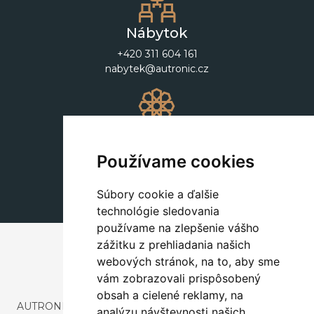
Nábytok
+420 311 604 161
nabytek@autronic.cz
Dekorácie
+420 311 604 182
Používame cookies
dekorace@autronic.cz
Súbory cookie a ďalšie
technológie sledovania
používame na zlepšenie vášho
zážitku z prehliadania našich
webových stránok, na to, aby sme
vám zobrazovali prispôsobený
obsah a cielené reklamy, na
AUTRONIC, s.r.o. je spoločnosť zaoberajúca sa dovozom a
analýzu návštevnosti našich