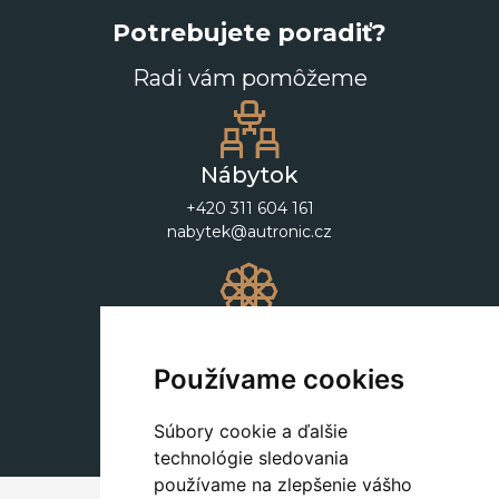
Potrebujete poradiť?
Radi vám pomôžeme
Nábytok
+420 311 604 161
nabytek@autronic.cz
Dekorácie
+420 311 604 182
Používame cookies
dekorace@autronic.cz
Súbory cookie a ďalšie
technológie sledovania
používame na zlepšenie vášho