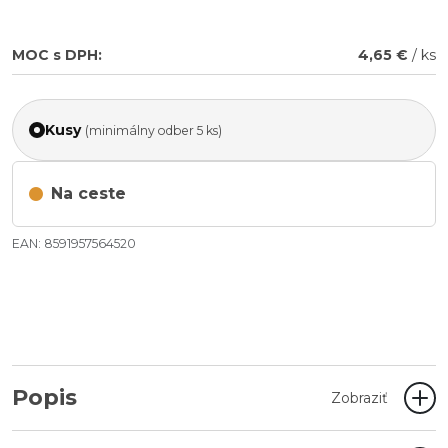
MOC s DPH:
4,65 €
/ ks
Kusy
(minimálny odber 5 ks)
Na ceste
EAN: 8591957564520
Popis
Zobraziť