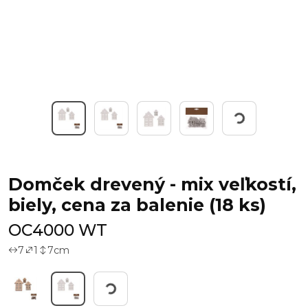
Working...
Domček drevený - mix veľkostí,
biely, cena za balenie (18 ks)
OC4000 WT
7
1
7
cm
Working...