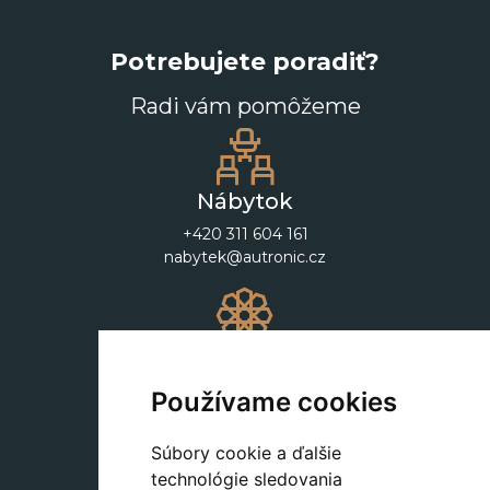
Potrebujete poradiť?
Radi vám pomôžeme
Nábytok
+420 311 604 161
nabytek@autronic.cz
Dekorácie
+420 311 604 182
Používame cookies
dekorace@autronic.cz
Súbory cookie a ďalšie
technológie sledovania