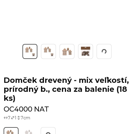
Working...
Domček drevený - mix veľkostí,
prírodný b., cena za balenie (18
ks)
OC4000 NAT
7
1
7
cm
Working...