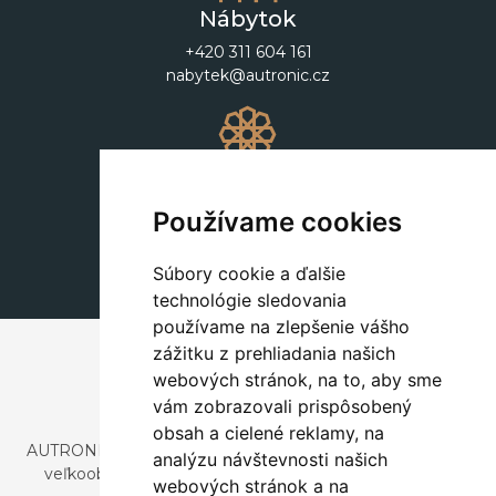
Nábytok
+420 311 604 161
nabytek@autronic.cz
Dekorácie
+420 311 604 182
Používame cookies
dekorace@autronic.cz
Súbory cookie a ďalšie
technológie sledovania
používame na zlepšenie vášho
zážitku z prehliadania našich
webových stránok, na to, aby sme
vám zobrazovali prispôsobený
obsah a cielené reklamy, na
AUTRONIC, s.r.o. je spoločnosť zaoberajúca sa dovozom a
analýzu návštevnosti našich
veľkoobchodným predajom dizajnového aj štýlového
webových stránok a na