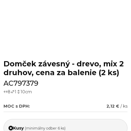
Domček závesný - drevo, mix 2
druhov, cena za balenie (2 ks)
AC797379
8
1
10
cm
MOC s DPH:
2,12 €
/ ks
Kusy
(minimálny odber 6 ks)