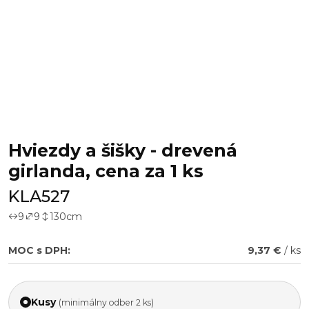
Hviezdy a šišky - drevená
girlanda, cena za 1 ks
KLA527
9
9
130
cm
MOC s DPH:
9,37 €
/ ks
Kusy
(minimálny odber 2 ks)