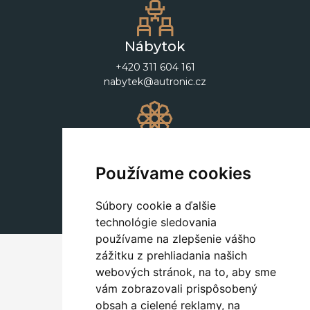
Nábytok
+420 311 604 161
nabytek@autronic.cz
Dekorácie
+420 311 604 182
Používame cookies
dekorace@autronic.cz
Súbory cookie a ďalšie
technológie sledovania
používame na zlepšenie vášho
zážitku z prehliadania našich
webových stránok, na to, aby sme
vám zobrazovali prispôsobený
obsah a cielené reklamy, na