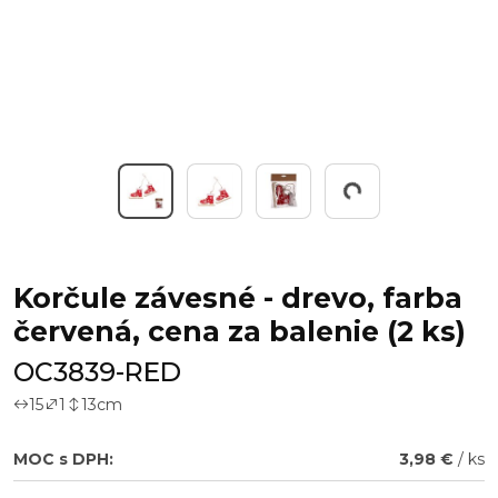
Working...
Korčule závesné - drevo, farba
červená, cena za balenie (2 ks)
OC3839-RED
15
1
13
cm
MOC s DPH:
3,98 €
/ ks