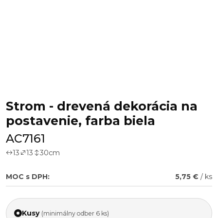
Strom - drevená dekorácia na
postavenie, farba biela
AC7161
13
13
30
cm
MOC s DPH:
5,75 €
/ ks
Kusy
(minimálny odber 6 ks)