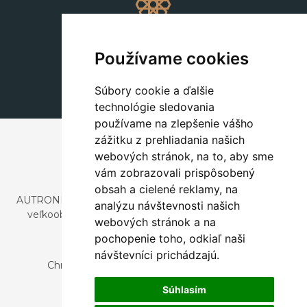
Dekorácie
+420 311 604 182
Používame cookies
dekorace@autronic.cz
Súbory cookie a ďalšie
technológie sledovania
používame na zlepšenie vášho
zážitku z prehliadania našich
webových stránok, na to, aby sme
vám zobrazovali prispôsobený
obsah a cielené reklamy, na
AUTRONIC, s.r.o. je spoločnosť zaoberajúca sa dovozom a
analýzu návštevnosti našich
veľkoobchodným predajom dizajnového aj štýlového
webových stránok a na
nábytku a dekorácií.
pochopenie toho, odkiaľ naši
Česká republika
návštevníci prichádzajú.
Chrustenice 270, 267 12 Loděnice u Berouna
Slovensko
Súhlasím
Nová 366, 032 02 Závažná Poruba