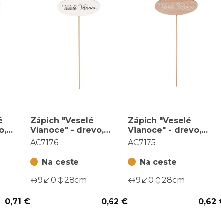
é
Zápich "Veselé
Zápich "Veselé
o,
Vianoce" - drevo,
Vianoce" - drevo,
 ks,
biely, v sáčku 12 ks,
prírodné, v sáčku 12
AC7176
AC7175
cena za 1 ks
ks, cena za 1 ks
Na ceste
Na ceste
9
0
28
cm
9
0
28
cm
0,71 €
0,62 €
0,62 