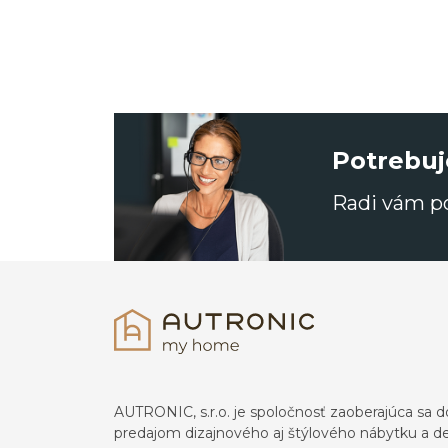
Potrebuj
Radi vám 
AUTRONIC, s.r.o. je spoločnosť zaoberajúca s
predajom dizajnového aj štýlového nábytku a dek