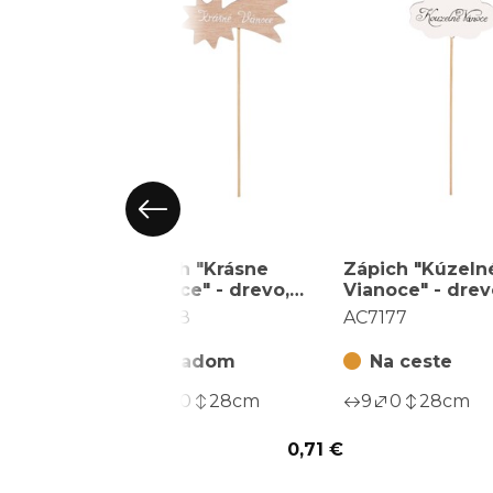
Zápich "Krásne
Zápich "Kúzeln
Vianoce" - drevo,
Vianoce" - drev
prírodné, v sáčku 12
biely, v sáčku 12
AC7178
AC7177
ks, cena za 1 ks
cena za 1 ks
Skladom
Na ceste
10
0
28
cm
9
0
28
cm
0,71 €