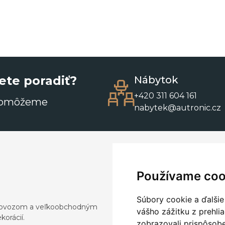
ete poradiť?
Nábytok
+420 311 604 161
pomôžeme
nabytek@autronic.cz
Používame coo
Súbory cookie a ďalšie
a dovozom a veľkoobchodným
vášho zážitku z prehli
orácií.
zobrazovali prispôsobe