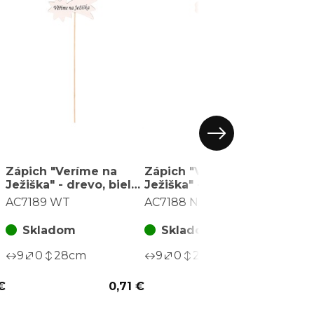
Zápich "Veríme na
Zápich "Veríme na
Zápi
Ježiška" - drevo, biely,
Ježiška" - drevo,
Ježiš
v sáčku 12 ks, cena za
prírodné, v sáčku 12
príro
AC7189 WT
AC7188 NAT
AC71
1 ks
ks, cena za 1 ks
ks, c
Skladom
Skladom
S
9
0
28
cm
9
0
28
cm
9
€
0,71 €
0,71 €