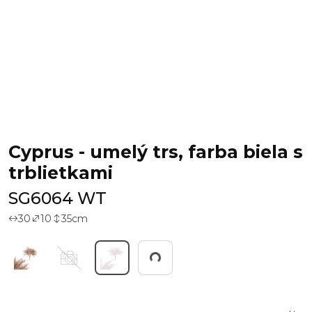
Cyprus - umelý trs, farba biela s
trblietkami
SG6064 WT
30
10
35
cm
Working...