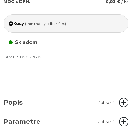
MOC s DPH:
6,63 €
/ ks
Kusy
(minimálny odber 4 ks)
Skladom
EAN: 8591957928605
Popis
Zobraziť
Parametre
Zobraziť