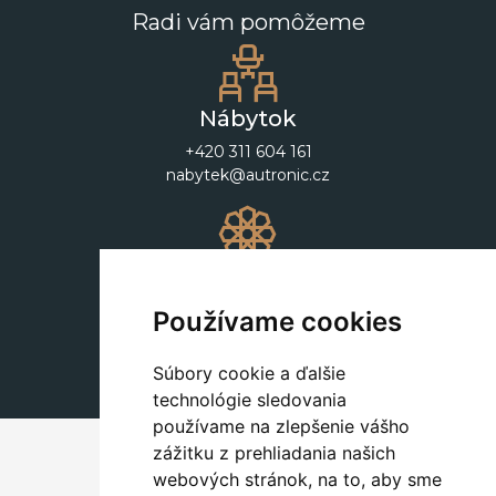
Radi vám pomôžeme
Nábytok
+420 311 604 161
nabytek@autronic.cz
Dekorácie
+420 311 604 182
Používame cookies
dekorace@autronic.cz
Súbory cookie a ďalšie
technológie sledovania
používame na zlepšenie vášho
zážitku z prehliadania našich
webových stránok, na to, aby sme