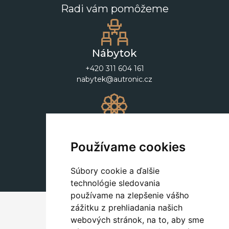
Radi vám pomôžeme
Nábytok
+420 311 604 161
nabytek@autronic.cz
Dekorácie
+420 311 604 182
Používame cookies
dekorace@autronic.cz
Súbory cookie a ďalšie
technológie sledovania
používame na zlepšenie vášho
zážitku z prehliadania našich
webových stránok, na to, aby sme