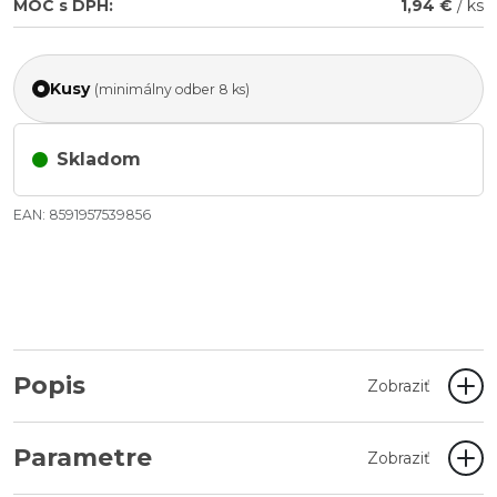
MOC s DPH:
1,94 €
/ ks
Kusy
(minimálny odber 8 ks)
Skladom
EAN: 8591957539856
Popis
Zobraziť
Parametre
Zobraziť