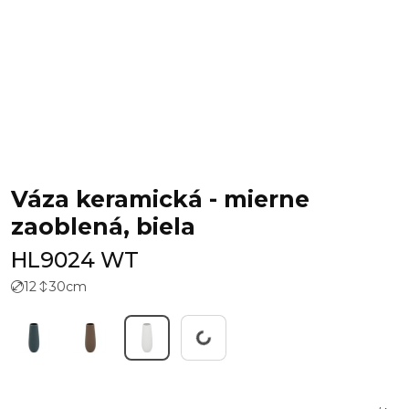
Váza keramická - mierne
zaoblená, biela
HL9024 WT
12
30
cm
Working...