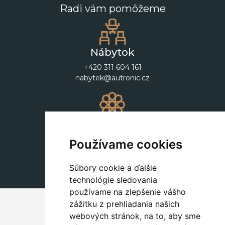
Radi vám pomôžeme
Nábytok
+420 311 604 161
nabytek@autronic.cz
Dekorácie
+420 311 604 182
Používame cookies
dekorace@autronic.cz
Súbory cookie a ďalšie
technológie sledovania
používame na zlepšenie vášho
zážitku z prehliadania našich
webových stránok, na to, aby sme