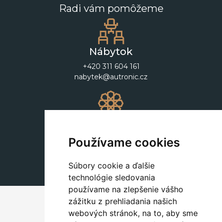
Radi vám pomôžeme
Nábytok
+420 311 604 161
nabytek@autronic.cz
Dekorácie
+420 311 604 182
Používame cookies
dekorace@autronic.cz
Súbory cookie a ďalšie
technológie sledovania
používame na zlepšenie vášho
zážitku z prehliadania našich
webových stránok, na to, aby sme