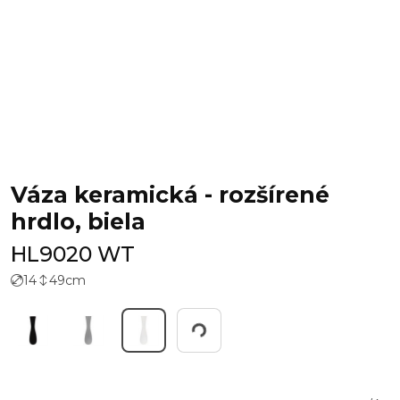
Váza keramická - rozšírené
hrdlo, biela
HL9020 WT
14
49
cm
Working...