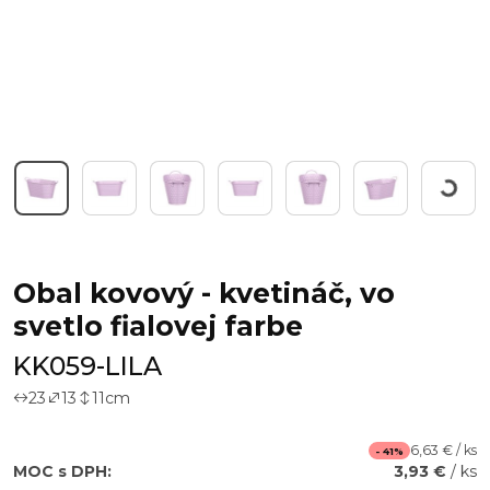
Workin
Obal kovový - kvetináč, vo
svetlo fialovej farbe
KK059-LILA
23
13
11
cm
6,63 € / ks
- 41%
MOC s DPH:
3,93 €
/ ks