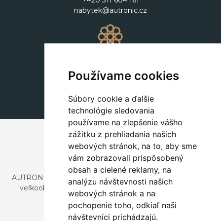
+420 311 604 161
nabytek@autronic.cz
Dekorácie
+420 311 604 182
Používame cookies
dekorace@autronic.cz
Súbory cookie a ďalšie
technológie sledovania
používame na zlepšenie vášho
zážitku z prehliadania našich
webových stránok, na to, aby sme
vám zobrazovali prispôsobený
obsah a cielené reklamy, na
AUTRONIC, s.r.o. je spoločnosť zaoberajúca sa dovozom a
analýzu návštevnosti našich
veľkoobchodným predajom dizajnového aj štýlového
webových stránok a na
nábytku a dekorácií.
pochopenie toho, odkiaľ naši
Česká republika
návštevníci prichádzajú.