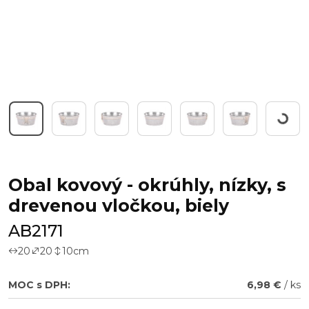
Workin
Obal kovový - okrúhly, nízky, s
drevenou vločkou, biely
AB2171
20
20
10
cm
MOC s DPH:
6,98 €
/ ks