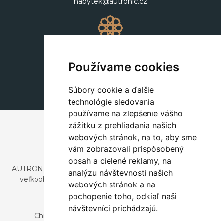
nabytek@autronic.cz
Dekorácie
+420 311 604 182
Používame cookies
dekorace@autronic.cz
Súbory cookie a ďalšie
technológie sledovania
používame na zlepšenie vášho
zážitku z prehliadania našich
webových stránok, na to, aby sme
vám zobrazovali prispôsobený
obsah a cielené reklamy, na
AUTRONIC, s.r.o. je spoločnosť zaoberajúca sa dovozom a
analýzu návštevnosti našich
veľkoobchodným predajom dizajnového aj štýlového
webových stránok a na
nábytku a dekorácií.
pochopenie toho, odkiaľ naši
Česká republika
návštevníci prichádzajú.
Chrustenice 270, 267 12 Loděnice u Berouna