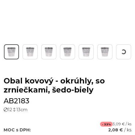
Workin
Obal kovový - okrúhly, so
zrniečkami, šedo-biely
AB2183
12
13
cm
3,09 € / ks
- 33%
MOC s DPH:
2,08 €
/ ks