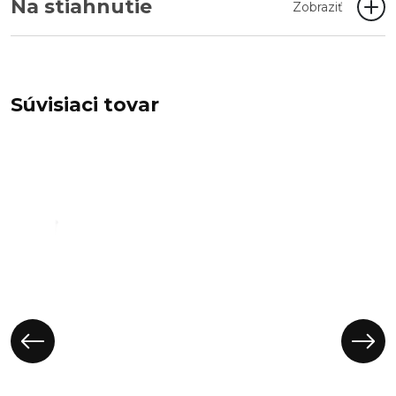
Na stiahnutie
Zobraziť
Súvisiaci tovar
Obal