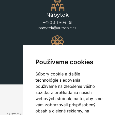
Nábytok
+420 311 604 161
nabytek@autronic.cz
Dekorácie
+420 311 604 182
Používame cookies
dekorace@autronic.cz
Súbory cookie a ďalšie
technológie sledovania
používame na zlepšenie vášho
zážitku z prehliadania našich
webových stránok, na to, aby sme
vám zobrazovali prispôsobený
obsah a cielené reklamy, na