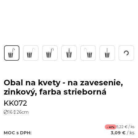
Working...
Obal na kvety - na zavesenie,
zinkový, farba strieborná
KK072
16
26
cm
5,22 € / ks
- 41%
MOC s DPH:
3,09 €
/ ks