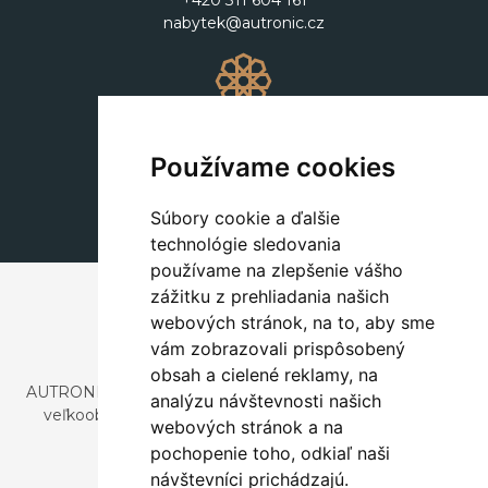
+420 311 604 161
nabytek@autronic.cz
Dekorácie
+420 311 604 182
Používame cookies
dekorace@autronic.cz
Súbory cookie a ďalšie
technológie sledovania
používame na zlepšenie vášho
zážitku z prehliadania našich
webových stránok, na to, aby sme
vám zobrazovali prispôsobený
obsah a cielené reklamy, na
AUTRONIC, s.r.o. je spoločnosť zaoberajúca sa dovozom a
analýzu návštevnosti našich
veľkoobchodným predajom dizajnového aj štýlového
webových stránok a na
nábytku a dekorácií.
pochopenie toho, odkiaľ naši
Česká republika
návštevníci prichádzajú.