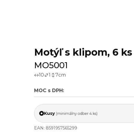
Motýľ s klipom, 6 ks
MO5001
10
1
7
cm
MOC s DPH:
Kusy
(minimálny odber 4 ks)
EAN: 8591957565299