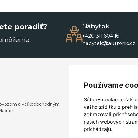
ete poradiť?
Nábytok
+420 311 604 161
pomôžeme
nabytek@autronic.cz
Používame coo
Súbory cookie a ďalšie
a dovozom a veľkoobchodným
vášho zážitku z prehli
orácií.
zobrazovali prispôsobe
našich webových stráno
prichádzajú.