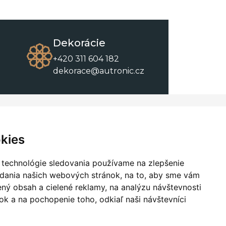
Dekorácie
+420 311 604 182
dekorace@autronic.cz
O spoločnosti
O nákupe
Kontakty
Obchodné podmienky
kies
O nás
Na stiahnutie
 technológie sledovania používame na zlepšenie
adania našich webových stránok, na to, aby sme vám
ný obsah a cielené reklamy, na analýzu návštevnosti
k a na pochopenie toho, odkiaľ naši návštevníci