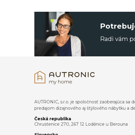
Potrebuj
Radi vám 
AUTRONIC, s.r.o. je spoločnosť zaoberajúca s
predajom dizajnového aj štýlového nábytku a dek
Česká republika
Chrustenice 270, 267 12 Loděnice u Berouna
Slovensko