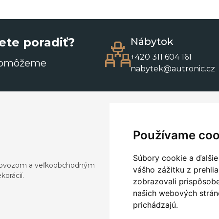
ete poradiť?
Nábytok
+420 311 604 161
pomôžeme
nabytek@autronic.cz
Používame coo
Súbory cookie a ďalšie
a dovozom a veľkoobchodným
vášho zážitku z prehli
orácií.
zobrazovali prispôsobe
našich webových stráno
prichádzajú.