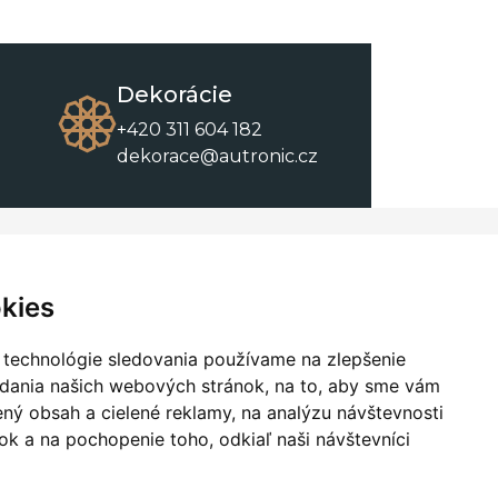
Dekorácie
+420 311 604 182
dekorace@autronic.cz
O spoločnosti
O nákupe
Kontakty
Obchodné podmienky
kies
O nás
Na stiahnutie
 technológie sledovania používame na zlepšenie
adania našich webových stránok, na to, aby sme vám
ný obsah a cielené reklamy, na analýzu návštevnosti
k a na pochopenie toho, odkiaľ naši návštevníci