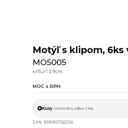
Motýľ s klipom, 6ks 
MO5005
15
1
9
cm
MOC s DPH:
Kusy
(minimálny odber 2 ks)
EAN: 8591957565336