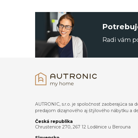
Potrebuj
Radi vám 
AUTRONIC, s.r.o. je spoločnosť zaoberajúca s
predajom dizajnového aj štýlového nábytku a dek
Česká republika
Chrustenice 270, 267 12 Loděnice u Berouna
Slovensko