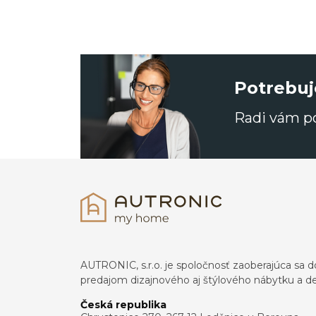
Potrebuj
Radi vám 
AUTRONIC, s.r.o. je spoločnosť zaoberajúca s
predajom dizajnového aj štýlového nábytku a dek
Česká republika