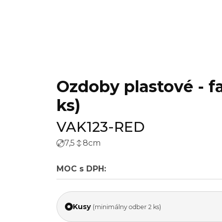
Ozdoby plastové - fa
ks)
VAK123-RED
7,5
8
cm
MOC s DPH:
Kusy
(minimálny odber 2 ks)