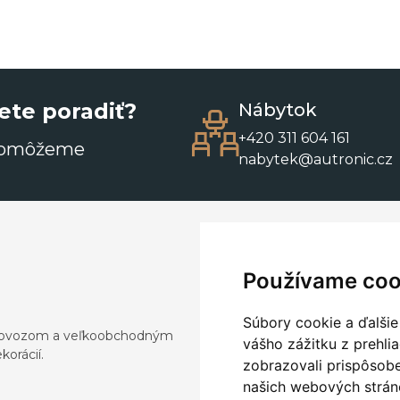
ete poradiť?
Nábytok
+420 311 604 161
pomôžeme
nabytek@autronic.cz
Používame coo
Súbory cookie a ďalšie
a dovozom a veľkoobchodným
vášho zážitku z prehli
orácií.
zobrazovali prispôsobe
našich webových stráno