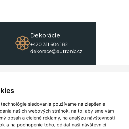
Dekorácie
+420 311 604 182
dekorace@autronic.cz
O spoločnosti
O nákupe
Kontakty
Obchodné podmienky
kies
O nás
Na stiahnutie
 technológie sledovania používame na zlepšenie
adania našich webových stránok, na to, aby sme vám
ný obsah a cielené reklamy, na analýzu návštevnosti
k a na pochopenie toho, odkiaľ naši návštevníci