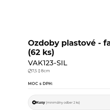
Ozdoby plastové - fa
(62 ks)
VAK123-SIL
7,5
8
cm
MOC s DPH:
Kusy
(minimálny odber 2 ks)