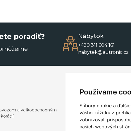
ete poradiť?
Nábytok
+420 311 604 161
pomôžeme
nabytek@autronic.cz
Používame coo
Súbory cookie a ďalšie
a dovozom a veľkoobchodným
vášho zážitku z prehli
orácií.
zobrazovali prispôsobe
našich webových stráno