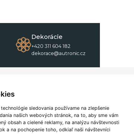
Dekorácie
+420 311 604 182
dekorace@autronic.cz
O spoločnosti
O nákupe
Kontakty
Obchodné podmienky
kies
O nás
Na stiahnutie
 technológie sledovania používame na zlepšenie
adania našich webových stránok, na to, aby sme vám
ný obsah a cielené reklamy, na analýzu návštevnosti
k a na pochopenie toho, odkiaľ naši návštevníci