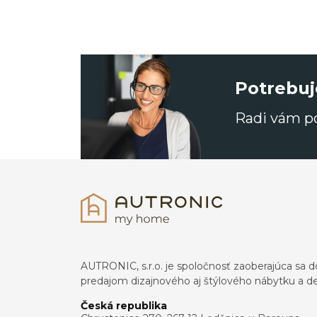
Potrebuj
Radi vám 
AUTRONIC, s.r.o. je spoločnosť zaoberajúca s
predajom dizajnového aj štýlového nábytku a dek
Česká republika