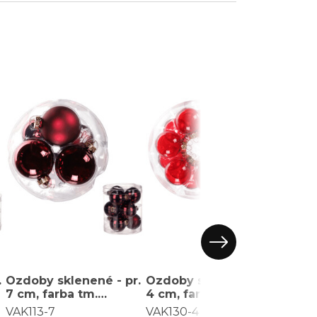
.
Ozdoby sklenené - pr.
Ozdoby sklenené - pr.
Ozdo
7 cm, farba tm.
4 cm, farba červená,
7 cm,
červená, cena za
cena za balenie (18 ks)
cena 
VAK113-7
VAK130-4
VAK1