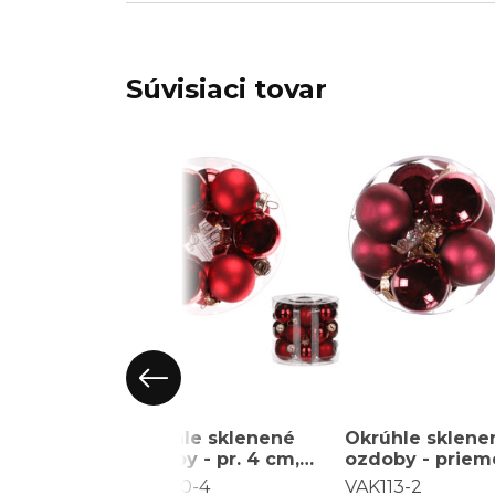
Súvisiaci tovar
Okrúhle sklenené
Okrúhle sklene
ozdoby - pr. 4 cm,
ozdoby - prieme
červené, cena za
cm, tm. červené
VAK100-4
VAK113-2