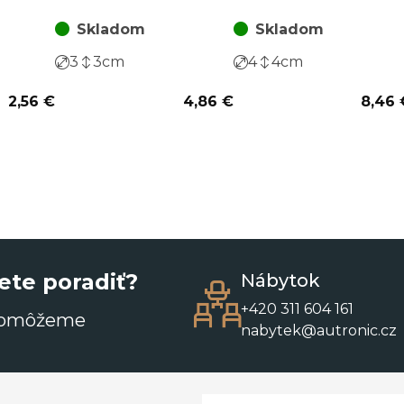
ks)
za 1 balenie (18 ks)
balenie (18 ks)
Skladom
Skladom
3
3
cm
4
4
cm
2,56 €
4,86 €
8,46 
ete poradiť?
Nábytok
+420 311 604 161
pomôžeme
nabytek@autronic.cz