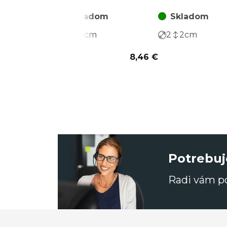
balenie (18 ks)
za 1 balenie (12 
Skladom
Skladom
4
4
cm
2
2
cm
8,46 €
Potrebuj
Radi vám 