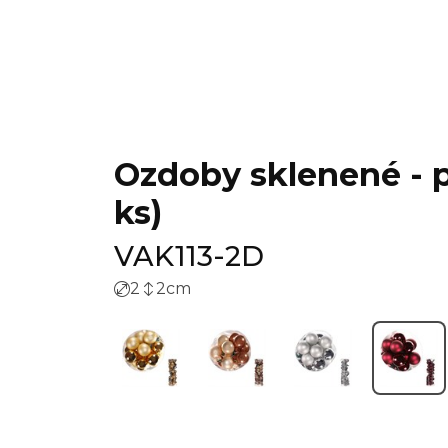
Ozdoby sklenené - pr
ks)
VAK113-2D
2
2
cm