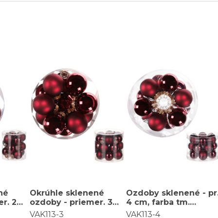
né
Okrúhle sklenené
Ozdoby sklenené - pr
r. 2
ozdoby - priemer. 3
4 cm, farba tm.
, cena
cm, tm. červené, cena
červená, cena za
VAK113-3
VAK113-4