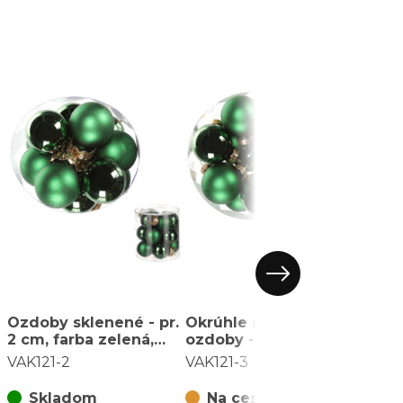
Ozdoby sklenené - pr.
Okrúhle sklenené
Ozdo
2 cm, farba zelená,
ozdoby - pr. 3 cm,
1,5 c
cena za balenie (12 ks)
zelené, cena za
biele
VAK121-2
VAK121-3
VAK11
balenie (18 ks)
(72 k
Skladom
Na ceste
S