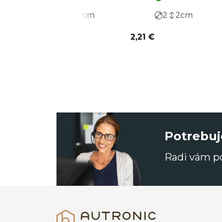
2
2
cm
2
2
cm
2,21 €
Potrebuj
Radi vám 