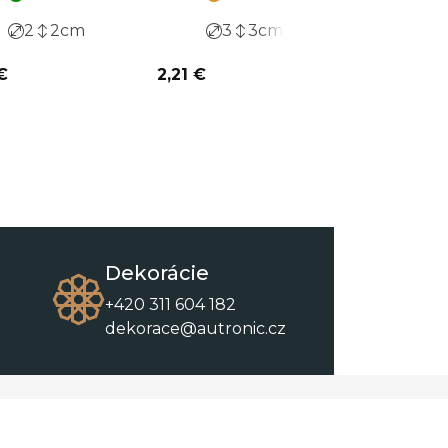
2
2
cm
3
3
cm
1,5
€
2,21 €
5,04 €
Dekorácie
+420 311 604 182
dekorace@autronic.cz
O spoločnosti
O nákupe