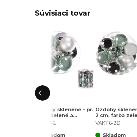
Súvisiaci tovar
Ozdoby sklenené - pr.
Ozdoby sklenen
2 cm, zelené a
2 cm, farba zel
strieborné, cena za
strieborná, cen
VAK116-2
VAK116-2D
balenie (12 ks)
balenie (48 ks)
Skladom
Skladom