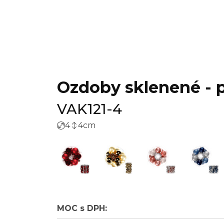
Ozdoby sklenené - pr
VAK121-4
4
4
cm
MOC s DPH: