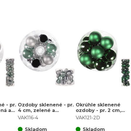
é - pr.
Ozdoby sklenené - pr.
Okrúhle sklenené
ená a
4 cm, zelené a
ozdoby - pr. 2 cm,
a za
strieborné, cena za
zelené, cena za
VAK116-4
VAK121-2D
balenie (18 ks)
balenie (48 ks)
Skladom
Skladom