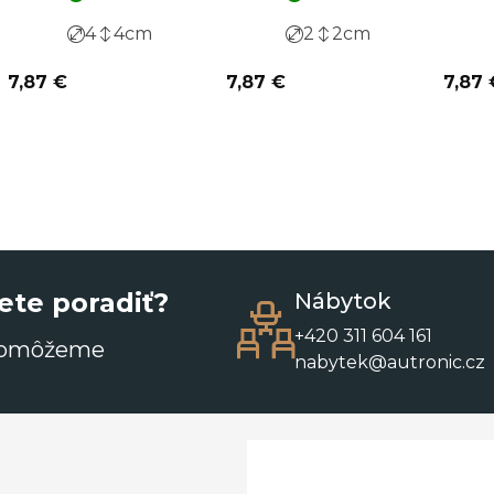
4
4
cm
2
2
cm
7,87 €
7,87 €
7,87 
ete poradiť?
Nábytok
+420 311 604 161
pomôžeme
nabytek@autronic.cz