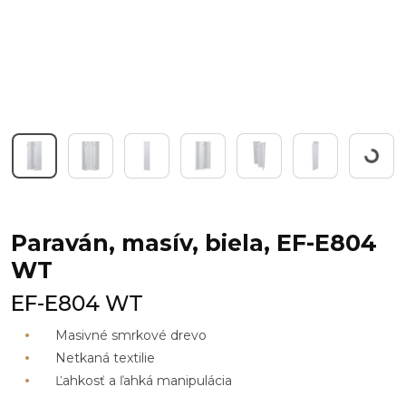
Workin
Paraván, masív, biela, EF-E804
WT
EF-E804 WT
Masivné smrkové drevo
Netkaná textilie
Ľahkosť a ľahká manipulácia