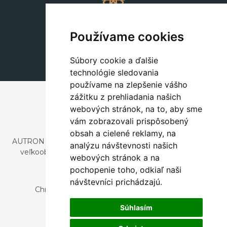
Dekorácie
+420 311 604 182
Používame cookies
dekorace@autronic.cz
Súbory cookie a ďalšie
technológie sledovania
používame na zlepšenie vášho
zážitku z prehliadania našich
webových stránok, na to, aby sme
vám zobrazovali prispôsobený
obsah a cielené reklamy, na
AUTRONIC, s.r.o. je spoločnosť zaoberajúca sa dovozom a
analýzu návštevnosti našich
veľkoobchodným predajom dizajnového aj štýlového
webových stránok a na
nábytku a dekorácií.
pochopenie toho, odkiaľ naši
Česká republika
návštevníci prichádzajú.
Chrustenice 270, 267 12 Loděnice u Berouna
Slovensko
Súhlasím
Nová 366, 032 02 Závažná Poruba