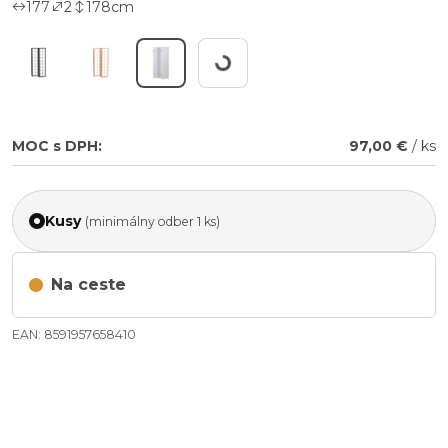
177
2
178
cm
Working...
MOC s DPH:
97,00 €
/ ks
Kusy
(minimálny odber 1 ks)
Na ceste
EAN: 8591957658410