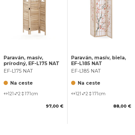
Paraván, masív,
Paraván, masív, biela,
prírodný, EF-L175 NAT
EF-L185 NAT
EF-L175 NAT
EF-L185 NAT
Na ceste
Na ceste
121
2
171
cm
121
2
171
cm
97,00 €
88,00 €