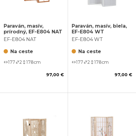
Paraván, masív,
Paraván, masív, biela,
prírodný, EF-E804 NAT
EF-E804 WT
EF-E804 NAT
EF-E804 WT
Na ceste
Na ceste
177
2
178
cm
177
2
178
cm
97,00 €
97,00 €