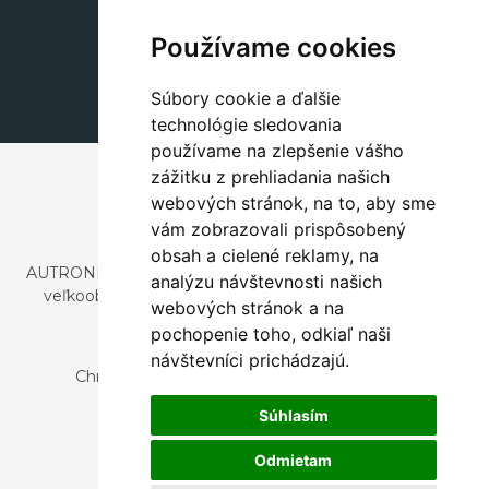
Dekorácie
+420 311 604 182
Používame cookies
dekorace@autronic.cz
Súbory cookie a ďalšie
technológie sledovania
používame na zlepšenie vášho
zážitku z prehliadania našich
webových stránok, na to, aby sme
vám zobrazovali prispôsobený
obsah a cielené reklamy, na
AUTRONIC, s.r.o. je spoločnosť zaoberajúca sa dovozom a
analýzu návštevnosti našich
veľkoobchodným predajom dizajnového aj štýlového
webových stránok a na
nábytku a dekorácií.
pochopenie toho, odkiaľ naši
Česká republika
návštevníci prichádzajú.
Chrustenice 270, 267 12 Loděnice u Berouna
Slovensko
Súhlasím
Nová 366, 032 02 Závažná Poruba
Odmietam