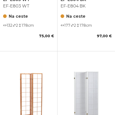
EF-E803 WT
EF-E804 BK
Na ceste
Na ceste
132
2
178
cm
177
2
178
cm
75,00 €
97,00 €