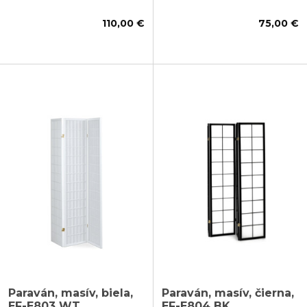
110,00 €
75,00 €
Paraván, masív, biela,
Paraván, masív, čierna,
EF-E803 WT
EF-E804 BK