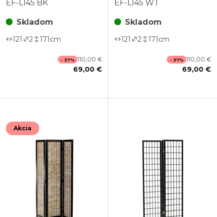
EF-L145 BK
EF-L145 WT
Skladom
Skladom
121
2
171
cm
121
2
171
cm
110,00 €
110,00 €
- 37%
- 37%
69,00 €
69,00 €
Akcia