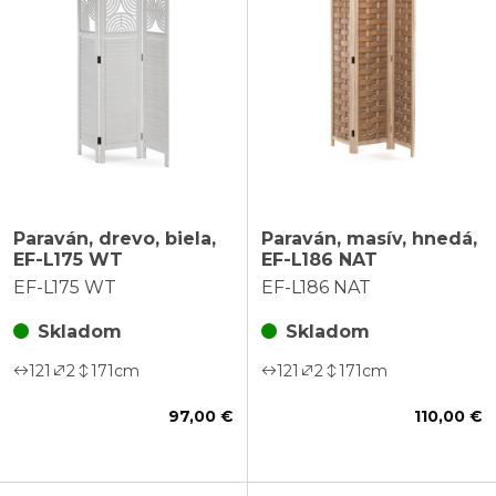
Paraván, drevo, biela,
Paraván, masív, hnedá,
EF-L175 WT
EF-L186 NAT
EF-L175 WT
EF-L186 NAT
Skladom
Skladom
121
2
171
cm
121
2
171
cm
97,00 €
110,00 €