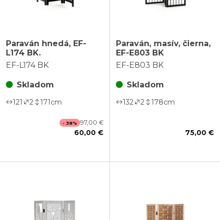
Paraván hnedá, EF-
Paraván, masív, čierna,
L174 BK.
EF-E803 BK
EF-L174 BK
EF-E803 BK
Skladom
Skladom
121
2
171
cm
132
2
178
cm
97,00 €
- 38%
60,00 €
75,00 €