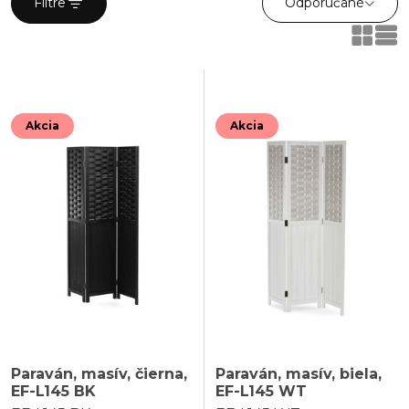
Odporúčané
Filtre
ktoré môžu doladiť váš interiér k dokonalosti.
Akcia
Akcia
Paraván, masív, čierna,
Paraván, masív, biela,
EF-L145 BK
EF-L145 WT