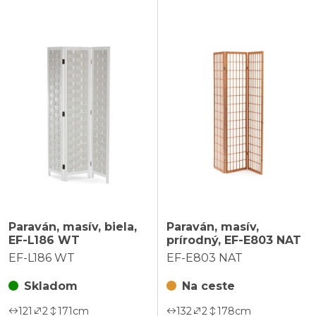
Paraván, masív, biela,
Paraván, masív,
EF-L186 WT
prírodný, EF-E803 NAT
EF-L186 WT
EF-E803 NAT
Skladom
Na ceste
121
2
171
cm
132
2
178
cm