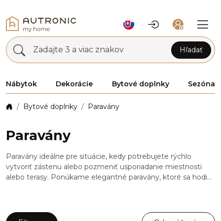
Zadajte 3 a viac znakov
Hľadať
Nábytok
Dekorácie
Bytové doplnky
Sezóna
Bytové doplnky
Paravány
Paravány
Paravány ideálne pre situácie, kedy potrebujete rýchlo
vytvoriť zástenu alebo pozmeniť usporiadanie miestnosti
alebo terasy. Ponúkame elegantné paravány, ktoré sa hodia
do každého interiéru. Naše paravány sú vyrobené z
kvalitných materiálov a sú navrhnuté tak, aby vám poskytli
súkromie. Okrem paravánov ponúkame aj širokú škálu
doplnkov, ako sú zrkadlá, nemí sluhovia, vankúše a ďalšie,