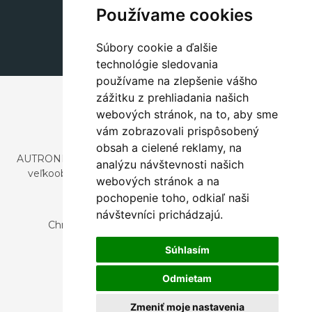
+420 311 604 182
Používame cookies
dekorace@autronic.cz
Súbory cookie a ďalšie
technológie sledovania
používame na zlepšenie vášho
zážitku z prehliadania našich
webových stránok, na to, aby sme
vám zobrazovali prispôsobený
obsah a cielené reklamy, na
AUTRONIC, s.r.o. je spoločnosť zaoberajúca sa dovozom a
analýzu návštevnosti našich
veľkoobchodným predajom dizajnového aj štýlového
webových stránok a na
nábytku a dekorácií.
pochopenie toho, odkiaľ naši
Česká republika
návštevníci prichádzajú.
Chrustenice 270, 267 12 Loděnice u Berouna
Slovensko
Súhlasím
Nová 366, 032 02 Závažná Poruba
Odmietam
Zmeniť moje nastavenia