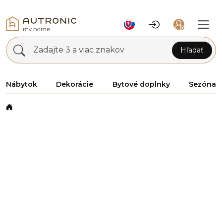
Zadajte 3 a viac znakov
Hľadať
Nábytok
Dekorácie
Bytové doplnky
Sezóna