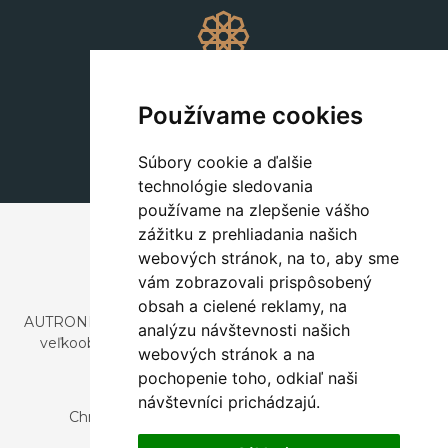
Dekorácie
+420 311 604 182
Používame cookies
dekorace@autronic.cz
Súbory cookie a ďalšie
technológie sledovania
používame na zlepšenie vášho
zážitku z prehliadania našich
webových stránok, na to, aby sme
vám zobrazovali prispôsobený
obsah a cielené reklamy, na
AUTRONIC, s.r.o. je spoločnosť zaoberajúca sa dovozom a
analýzu návštevnosti našich
veľkoobchodným predajom dizajnového aj štýlového
webových stránok a na
nábytku a dekorácií.
pochopenie toho, odkiaľ naši
Česká republika
návštevníci prichádzajú.
Chrustenice 270, 267 12 Loděnice u Berouna