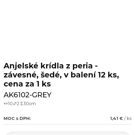
Anjelské krídla z peria -
závesné, šedé, v balení 12 ks,
cena za 1 ks
AK6102-GREY
10
2
30
cm
MOC s DPH:
1,41 €
/ ks