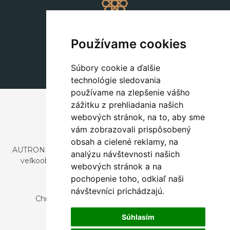
Dekorácie
+420 311 604 182
Používame cookies
dekorace@autronic.cz
Súbory cookie a ďalšie
technológie sledovania
používame na zlepšenie vášho
zážitku z prehliadania našich
webových stránok, na to, aby sme
vám zobrazovali prispôsobený
obsah a cielené reklamy, na
AUTRONIC, s.r.o. je spoločnosť zaoberajúca sa dovozom a
analýzu návštevnosti našich
veľkoobchodným predajom dizajnového aj štýlového
webových stránok a na
nábytku a dekorácií.
pochopenie toho, odkiaľ naši
Česká republika
návštevníci prichádzajú.
Chrustenice 270, 267 12 Loděnice u Berouna
Slovensko
Súhlasím
Nová 366, 032 02 Závažná Poruba