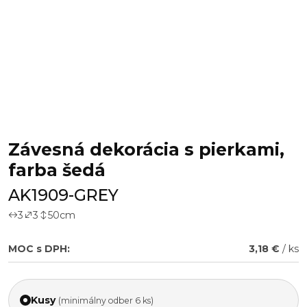
Závesná dekorácia s pierkami,
farba šedá
AK1909-GREY
3
3
50
cm
MOC s DPH:
3,18 €
/ ks
Kusy
(minimálny odber 6 ks)