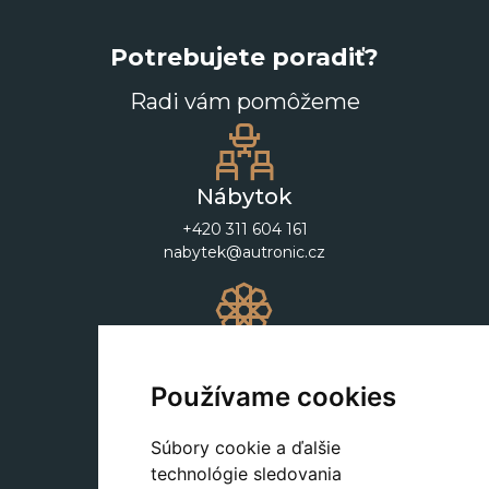
Potrebujete poradiť?
Radi vám pomôžeme
Nábytok
+420 311 604 161
nabytek@autronic.cz
Dekorácie
+420 311 604 182
Používame cookies
dekorace@autronic.cz
Súbory cookie a ďalšie
technológie sledovania