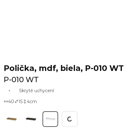
Polička, mdf, biela, P-010 WT
P-010 WT
Skryté uchycení
40
15
4
cm
Working...